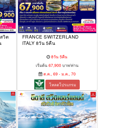
สวิต
FRANCE SWITZERLAND
น
ITALY 8วัน 5คืน
8วัน 5คืน
เริ่มต้น
67,900
บาท/ท่าน
ต.ค., 69 - ม.ค., 70
โหลดโปรแกรม