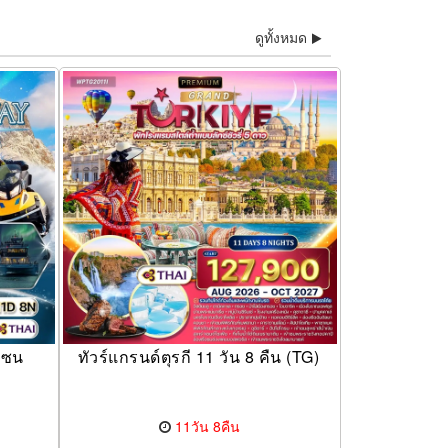
ดูทั้งหมด
เซน
ทัวร์แกรนด์ตุรกี 11 วัน 8 คืน (TG)
11วัน 8คืน