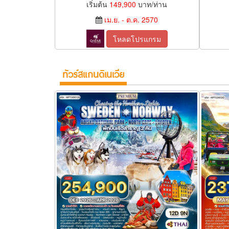
เริ่มต้น
149,900
บาท/ท่าน
เม.ย. - ต.ค. 2570
โหลดโปรแกรม
ทัวร์สแกนดิเนเวีย