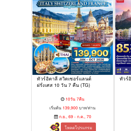
ทัวร์อิตาลี สวิตเซอร์แลนด์
ทัวร์
ฝรั่งเศส 10 วัน 7 คืน (TG)
10วัน 7คืน
เริ่มต้น
139,900
บาท/ท่าน
ก.ย., 69 - ก.ค., 70
โหลดโปรแกรม