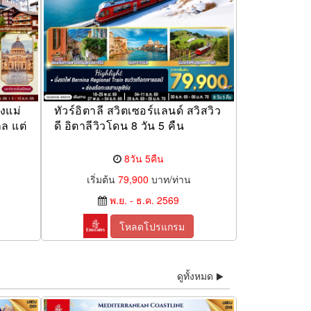
งแม่
ทัวร์อิตาลี สวิตเซอร์แลนด์ สวิสวิว
ล แต่
ดี อิตาลีวิวโดน 8 วัน 5 คืน
8วัน 5คืน
เริ่มต้น
79,900
บาท/ท่าน
พ.ย. - ธ.ค. 2569
โหลดโปรแกรม
ดูทั้งหมด