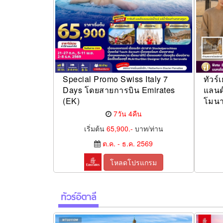
Special Promo Swiss Italy 7
ทัวร์
Days โดยสายการบิน Emirates
แลนด
(EK)
โมนาล
7วัน 4คืน
เริ่มต้น
65,900.-
บาท/ท่าน
ต.ค. - ธ.ค. 2569
โหลดโปรแกรม
ทัวร์อิตาลี