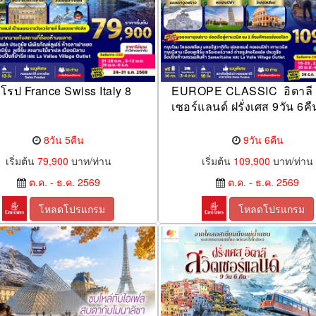
ยุโรป France Swiss Italy 8
EUROPE CLASSIC อิตาลี 
เซอร์แลนด์ ฝรั่งเศส 9วัน 6คื
8วัน 5คืน
9วัน 6คืน
เริ่มต้น
79,900
บาท/ท่าน
เริ่มต้น
109,900
บาท/ท่าน
ต.ค. - ธ.ค. 2569
ต.ค. - ธ.ค. 2569
โหลดโปรแกรม
โหลดโปรแกรม