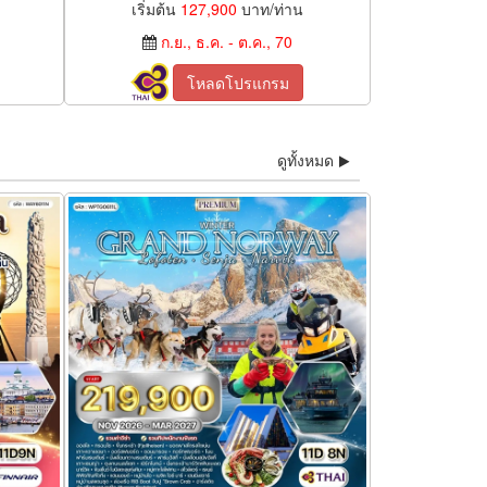
เริ่มต้น
127,900
บาท/ท่าน
ก.ย., ธ.ค. - ต.ค., 70
โหลดโปรแกรม
ดูทั้งหมด