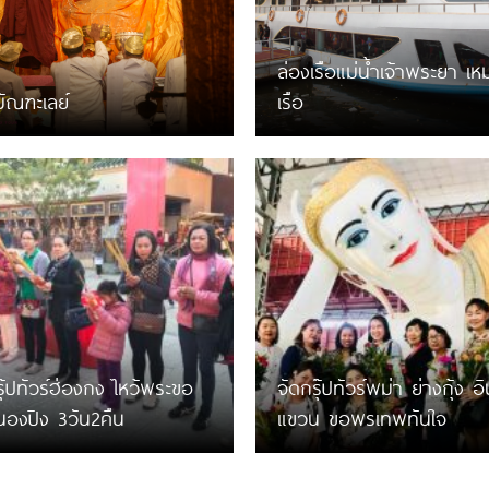
ล่องเรือแม่น้ำเจ้าพระยา เ
มัณฑะเลย์
เรือ
รุ๊ปทัวร์ฮ่องกง ไหว้พระขอ
จัดกรุ๊ปทัวร์พม่า ย่างกุ้ง อ
องปิง 3วัน2คืน
แขวน ขอพรเทพทันใจ