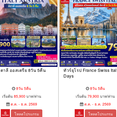
อิตาลี ออสเตรีย 8วัน 5คืน
ทัวร์ยุโรป France Swiss Ital
Days
8วัน 5คืน
8วัน 5คืน
เริ่มต้น
85,900
บาท/ท่าน
เริ่มต้น
79,900
บาท/ท่าน
ต.ค. - ธ.ค. 2569
ต.ค. - ธ.ค. 2569
โหลดโปรแกรม
โหลดโปรแกรม