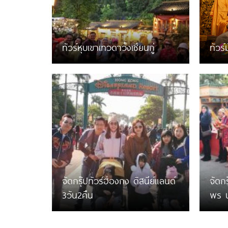
ทัวร์หุบเขาเทวดาวั้งเซียนกู่
ทัวร์
จัดกรุ๊ปทัวร์ฮ่องกง ดิสนีย์แลนด์
จัดก
3วัน2คืน
พร น