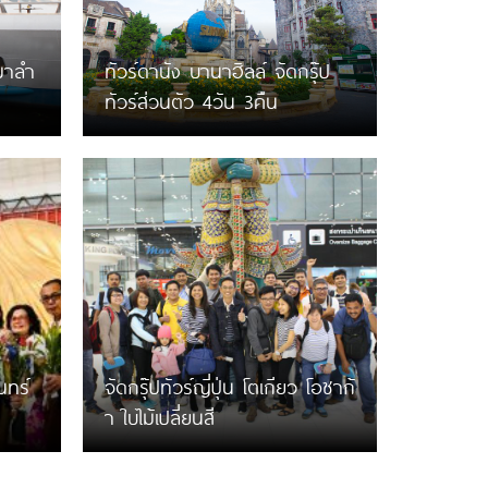
หมาลำ
ทัวร์ดานัง บานาฮิลล์ จัดกรุ๊ป
ทัวร์ส่วนตัว 4วัน 3คืน
ินทร์
จัดกรุ๊ปทัวร์ญี่ปุ่น โตเกียว โอซาก้
า ใบไม้เปลี่ยนสี