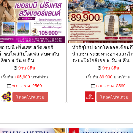
เยอรมนี ฝรั่งเศส สวิตเซอร์
ทัวร์ยุโรป จากโคลอสเซี่ยมถึ
์ ซบไหล่กับไอเฟล สบตากับ
น้ำแซน ระยะทางอาจแสนไก
ิซา 9 วัน 6 คืน
ระยะใจใกล้เธอ 9 วัน 6 คืน
9วัน 6คืน
9วัน 6คืน
เริ่มต้น
105,900
บาท/ท่าน
เริ่มต้น
89,900
บาท/ท่าน
พ.ย. - ธ.ค. 2569
ก.ย. - ธ.ค. 2569
โหลดโปรแกรม
โหลดโปรแกรม