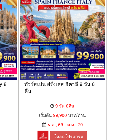
y 8
ทัวร์สเปน ฝรั่งเศส อิตาลี 9 วัน 6
คืน
9 วัน 6คืน
เริ่มต้น
99,900
บาท/ท่าน
ธ.ค., 69 - ม.ค., 70
โหลดโปรแกรม