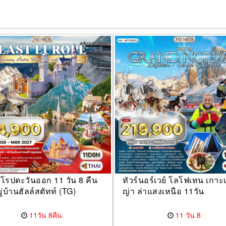
ยุโรปตะวันออก 11 วัน 8 คืน
ทัวร์นอร์เวย์ โลโฟเทน เกาะ
ู่บ้านฮัลล์สตัทท์ (TG)
ญ่า ล่าแสงเหนือ 11วัน
11วัน 8คืน
11 วัน 8