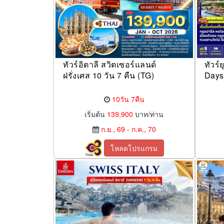
ทัวร์อิตาลี สวิตเซอร์แลนด์
ทัวร์
ฝรั่งเศส 10 วัน 7 คืน (TG)
Days
10วัน 7คืน
เริ่มต้น
139,900
บาท/ท่าน
ก.ย., 69 - ก.ค., 70
โหลดโปรแกรม