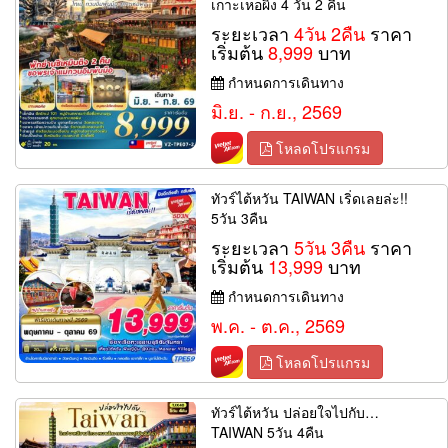
เกาะเหอผิง 4 วัน 2 คืน
ระยะเวลา
4วัน 2คืน
ราคา
เริ่มต้น
8,999
บาท
กำหนดการเดินทาง
มิ.ย. - ก.ย., 2569
โหลดโปรแกรม
ทัวร์ไต้หวัน TAIWAN เริ่ดเลยล่ะ!!
5วัน 3คืน
ระยะเวลา
5วัน 3คืน
ราคา
เริ่มต้น
13,999
บาท
กำหนดการเดินทาง
พ.ค. - ต.ค., 2569
โหลดโปรแกรม
ทัวร์ไต้หวัน ปล่อยใจไปกับ…
TAIWAN 5วัน 4คืน