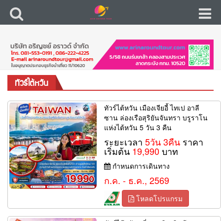
ทัวร์ไต้หวัน
ทัวร์ไต้หวัน เมืองเจียอี้ ไทเป อาลี
ซาน ล่องเรือสุริยันจันทรา บรูราโน
แห่งไต้หวัน 5 วัน 3 คืน
ระยะเวลา
5วัน 3คืน
ราคา
เริ่มต้น
19,990
บาท
กำหนดการเดินทาง
ก.ค. - ธ.ค., 2569
โหลดโปรแกรม