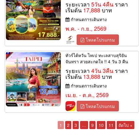
ระยะเวลา
5วัน 4คืน
ราคา
เริ่มต้น
17,888
บาท
กำหนดการเดินทาง
พ.ค. - ก.ย., 2569
โหลดโปรแกรม
ทัวร์ไต้หวัน ไทเป ทะเลสาบสุริยัน
จันทรา สวยสะกดใจ !! 4 วัน 3 คืน
ระยะเวลา
4วัน 3คืน
ราคา
เริ่มต้น
13,888
บาท
กำหนดการเดินทาง
เม.ย. - ต.ค., 2569
โหลดโปรแกรม
1
2
3
…
9
10
11
ถัดไป »