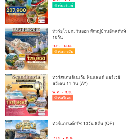
ทัวร์นอร์เวย์
ทัวร์ยุโรปตะวันออก พักหมู่บ้านฮัลสตัทท์
10วัน
ก.ย. - ต.ค.
ทัวร์เยอรมัน
ทัวร์สแกนดิเนเวีย ฟินแลนด์ นอร์เวย์
สวีเดน 11 วัน (AY)
พ.ค. - ก.ย.
ทัวร์สวีเดน
ทัวร์แกรนด์กรีซ 10วัน 8คืน (QR)
เม.ย. - ต.ค.