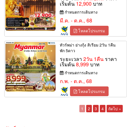
เริ่มต้น
12,900
บาท
กำหนดการเดินทาง
มี.ค. - ต.ค., 68
โหลดโปรแกรม
ทัวร์พม่า ย่างกุ้ง สิเรียม 2วัน 1คืน
พัก 5ดาว
ระยะเวลา
2วัน 1คืน
ราคา
เริ่มต้น
8,999
บาท
กำหนดการเดินทาง
ก.พ. - ต.ค., 68
โหลดโปรแกรม
1
2
3
4
ถัดไป »