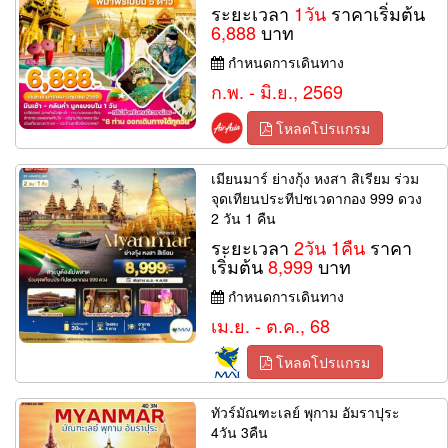
ระยะเวลา
1วัน
ราคาเริ่มต้น
6,888
บาท
กำหนดการเดินทาง
ก.พ. - มิ.ย., 2569
โหลดโปรแกรม
เมียนมาร์ ย่างกุ้ง หงสา สิเรียม ร่วม
จุดเทียนประทีปชเวดากอง 999 ดวง
2 วัน 1 คืน
ระยะเวลา
2วัน 1คืน
ราคา
เริ่มต้น
8,999
บาท
กำหนดการเดินทาง
เม.ย. - ต.ค., 68
โหลดโปรแกรม
ทัวร์มัณฑะเลย์ พุกาม อัมราปุระ
4วัน 3คืน