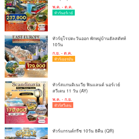
พ.ค. - ต.ค.
ทัวร์นอร์เวย์
ทัวร์ยุโรปตะวันออก พักหมู่บ้านฮัลสตัทท์
10วัน
ก.ย. - ต.ค.
ทัวร์เยอรมัน
ทัวร์สแกนดิเนเวีย ฟินแลนด์ นอร์เวย์
สวีเดน 11 วัน (AY)
พ.ค. - ก.ย.
ทัวร์สวีเดน
ทัวร์แกรนด์กรีซ 10วัน 8คืน (QR)