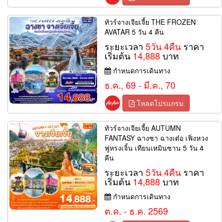
ทัวร์จางเจียเจี้ย THE FROZEN
AVATAR 5 วัน 4 คืน
ระยะเวลา
5วัน 4คืน
ราคา
เริ่มต้น
14,888
บาท
กำหนดการเดินทาง
ธ.ค., 69 - มี.ค., 70
โหลดโปรแกรม
ทัวร์จางเจียเจี้ย AUTUMN
FANTASY ฉางซา ฉางเต๋อ เฟิ่งหวง
ฟูหรงเจิ้น เทียนเหมินซาน 5 วัน 4
คืน
ระยะเวลา
5วัน 4คืน
ราคา
เริ่มต้น
14,888
บาท
กำหนดการเดินทาง
ต.ค. - ธ.ค. 2569