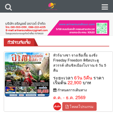
ทัวร์จางเจียเจี้ย
ทัวร์ฉางซา จางเจียเจี้ย ฉงชิ่ง
Freeday Freedom พิชิตประตู
สวรรค์ เดินชิลเมืองโบราณ 6 วัน 5
คืน
ระยะเวลา
6วัน 5คืน
ราคา
เริ่มต้น
22,900
บาท
กำหนดการเดินทาง
ต.ค. - ธ.ค. 2569
โหลดโปรแกรม