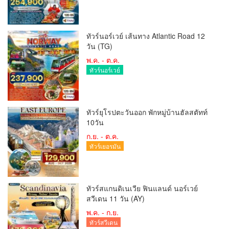
ทัวร์นอร์เวย์ เส้นทาง Atlantic Road 12
วัน (TG)
พ.ค. - ต.ค.
ทัวร์นอร์เวย์
ทัวร์ยุโรปตะวันออก พักหมู่บ้านฮัลสตัทท์
10วัน
ก.ย. - ต.ค.
ทัวร์เยอรมัน
ทัวร์สแกนดิเนเวีย ฟินแลนด์ นอร์เวย์
สวีเดน 11 วัน (AY)
พ.ค. - ก.ย.
ทัวร์สวีเดน