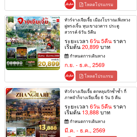
โหลดโปรแกรม
ทัวร์จางเจียเจี้ย เมืองโบราณเฟิ่งหวง
ฝูหรงเจิ้น หุบเขาอวตาร ประตู
สวรรค์ 6วัน 5คืน
ระยะเวลา
6วัน 5คืน
ราคา
เริ่มต้น
20,899
บาท
กำหนดการเดินทาง
ก.ย. - ธ.ค., 2569
โหลดโปรแกรม
ทัวร์จางเจียเจี้ย ตกหลุมรักซ้ำซ้ำ กี่
ภาพจำก็จางเจียเจี้ย 6 วัน 5 คืน
ระยะเวลา
6วัน 5คืน
ราคา
เริ่มต้น
13,888
บาท
กำหนดการเดินทาง
มี.ค. - ธ.ค., 2569