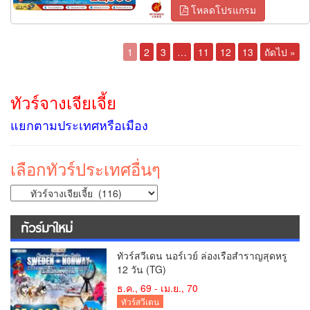
โหลดโปรแกรม
1
2
3
…
11
12
13
ถัดไป »
ทัวร์จางเจียเจี้ย
แยกตามประเทศหรือเมือง
เลือกทัวร์ประเทศอื่นๆ
ทัวร์มาใหม่
ทัวร์สวีเดน นอร์เวย์ ล่องเรือสำราญสุดหรู
12 วัน (TG)
ธ.ค., 69 - เม.ย., 70
ทัวร์สวีเดน