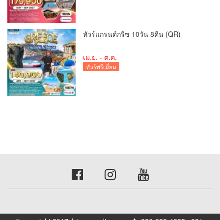
ทัวร์แกรนด์กรีซ 10วัน 8คืน (QR)
เม.ย. - ต.ค.
ทัวร์พรีเมี่ยม