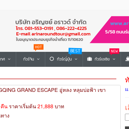
HOT
BEST
NEW
ะเทศ
ทัวร์จีน
ทัวร์ญี่ปุ่น
ทัวร์เอเซีย
ท
แ
NGQING GRAND ESCAPE อู่หลง หลุมบ่อฟ้า เขา
เ
 คืน
ราคาเริ่มต้น
21,888
บาท
นทาง