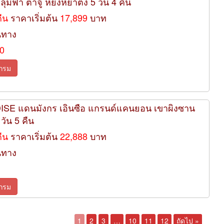
 หลุมฟ้า ต้าจู๋ หยงหยาต้ง 5 วัน 4 คืน
คืน
ราคาเริ่มต้น
17,899
บาท
นทาง
70
กรม
ADISE แดนมังกร เอินซือ แกรนด์แคนยอน เขาผิงซาน
วัน 5 คืน
คืน
ราคาเริ่มต้น
22,888
บาท
นทาง
กรม
1
2
3
…
10
11
12
ถัดไป »