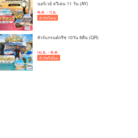
นอร์เวย์ สวีเดน 11 วัน (AY)
พ.ค. - ก.ย.
ทัวร์สวีเดน
ทัวร์แกรนด์กรีซ 10วัน 8คืน (QR)
เม.ย. - ต.ค.
ทัวร์พรีเมี่ยม