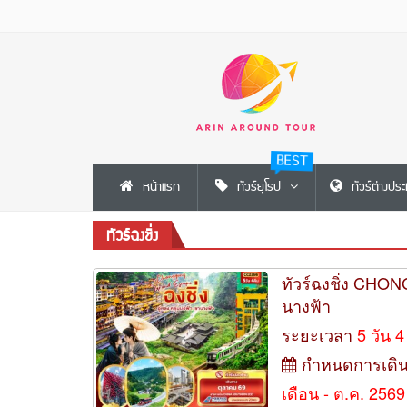
BEST
หน้าแรก
ทัวร์ยุโรป
ทัวร์ต่างปร
ทัวร์ฉงชิ่ง
ทัวร์ฉงชิ่ง CHO
นางฟ้า
ระยะเวลา
5 วัน 4
กำหนดการเดิ
เดือน - ต.ค. 2569