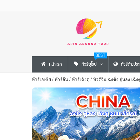
BEST
หน้าแรก
ทัวร์ยุโรป
ทัวร์ต่างปร
ทัวร์เอเซีย
/
ทัวร์จีน
/
ทัวร์เฉิงตู
/
ทัวร์จีน ฉงชิ่ง อู่หลง เฉิง