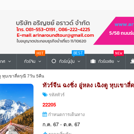
HOT
BEST
NEW
ะเทศ
ทัวร์จีน
ทัวร์ญี่ปุ่น
ทัวร์เอเซีย
ตู หุบเขาสี่ดรุณี 7วัน 5คืน
ทัวร์จีน ฉงชิ่ง อู่หลง เฉิงตู หุบเขาสี่
รหัสทัวร์
22205
กำหนดการเดินทาง
ก.ค. 67 - ต.ค. 67
ราคาเริ่มต้น