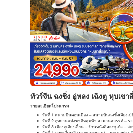
ทัวร์จีน ฉงชิ่ง อู่หลง เฉิงตู หุบเขาส
รายละเอียดโปรแกรม
วันที่ 1 สนามบินดอนเมือง – สนามบินฉงชิ่งเจียงเป
วันที่ 2 อุทยานแห่งชาติหลุมฟ้า สะพานสวรรค์ – ระเ
วันที่ 3 เมืองตูเจียงเอี้ยน – ร้านหนังสือจงซูเก๋
วันที่ 4 ภูเขาสี่ดรุณี (รวมรถอุทยาน) – หุบเขาชวงเ