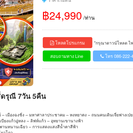
฿24,990
/ท่าน
โหลดโปรแกรม
*กรุณาดาวน์โหลด ไฟล์
สอบถามทาง Line
โทร 086-222-
ี่ดรุณี 7วัน 5คืน
่ย์ – เมืองฉงชิ่ง – มหาศาลาประชาคม – หงหยาตง – ถนนคนเดินเจี่ยฟางเป่ย –
บียงแก้วอู่หลง – ลิฟท์แก้ว – อุทยานเขานางฟ้า
อ – สะพานหนานเฉียว – การแสดงแสงสีน้ำตาสีฟ้า
ฉียวโกว