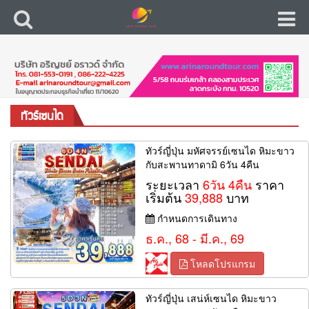
ทัวร์เซนได
ทัวร์ญี่ปุ่น มหัศจรรย์เซนได หิมะขาว
กับสะพานทาดามิ 6วัน 4คืน
ระยะเวลา
6วัน 4คืน
ราคา
เริ่มต้น
39,888
บาท
กำหนดการเดินทาง
ธ.ค., 68 - มี.ค., 69
โหลดโปรแกรม
ทัวร์ญี่ปุ่น เสน่ห์เซนได หิมะขาว