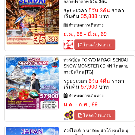
กลางปราสาท 5วัน 3คืน
ระยะเวลา
5วัน 3คืน
ราคา
เริ่มต้น
35,888
บาท
กำหนดการเดินทาง
ธ.ค., 68 - มี.ค., 69
โหลดโปรแกรม
ทัวร์ญี่ปุ่น TOKYO MIYAGI SENDAI
SNOW MONSTER 6D 4N โดยสาย
การบินไทย [TG]
ระยะเวลา
6วัน 4คืน
ราคา
เริ่มต้น
57,900
บาท
กำหนดการเดินทาง
ม.ค. - ก.พ., 69
โหลดโปรแกรม
ทัวร์โตเกียว นาริตะ นิกโก้ เซนได ฟุ