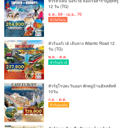
ทัวร์สวีเดน นอร์เวย์ ล่องเรือสำราญสุดหรู
12 วัน (TG)
ธ.ค., 69 - เม.ย., 70
ทัวร์สวีเดน
ทัวร์นอร์เวย์ เส้นทาง Atlantic Road 12
วัน (TG)
พ.ค. - ต.ค.
ทัวร์นอร์เวย์
ทัวร์ยุโรปตะวันออก พักหมู่บ้านฮัลสตัทท์
10วัน
ก.ย. - ต.ค.
ทัวร์เยอรมัน