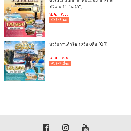
ทัวร์สแกนดิเนเวีย ฟินแลนด์ นอร์เวย์
สวีเดน 11 วัน (AY)
พ.ค. - ก.ย.
ทัวร์สวีเดน
ทัวร์แกรนด์กรีซ 10วัน 8คืน (QR)
เม.ย. - ต.ค.
ทัวร์พรีเมี่ยม