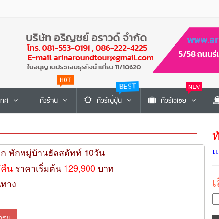
HOT
BEST
NEW
ะเทศ
ทัวร์จีน
ทัวร์ญี่ปุ่น
ทัวร์เอเซีย
ท
แ
ก พักหมู่บ้านฮัลสตัทท์ 10วัน
7คืน
ราคาเริ่มต้น
129,900
บาท
เ
นทาง
กรม