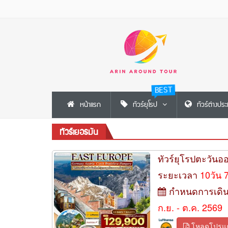
BEST
หน้าแรก
ทัวร์ยุโรป
ทัวร์ต่างปร
ทัวร์เยอรมัน
ทัวร์ยุโรปตะวันออ
ระยะเวลา
10วัน 
กำหนดการเดิ
ก.ย. - ต.ค. 2569
โหลดโปรแ