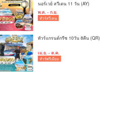
นอร์เวย์ สวีเดน 11 วัน (AY)
พ.ค. - ก.ย.
ทัวร์สวีเดน
ทัวร์แกรนด์กรีซ 10วัน 8คืน (QR)
เม.ย. - ต.ค.
ทัวร์พรีเมี่ยม