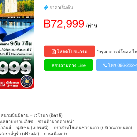
ราคาเริ่มต้น
฿72,999
/ท่าน
โหลดโปรแกรม
*กรุณาดาวน์โหลด ไฟล์
สอบถามทาง Line
โทร 086-222-
 สนามบินมิลาน – เวโรนา (อิตาลี)
 – ทะเลสาบบรายเอียซ – ซานต้ามาดดาเลน่า
ม่น้ำอินส์ – ฟุสเซ่น (เยอรมนี) – ปราสาทโฮเฮนชวานเกา (บริเวณภายนอก) – 
สตราส์บูร์ก (ฝรั่งเศส) – ย่านเมืองเก่า