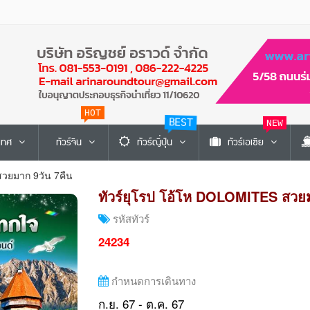
HOT
BEST
NEW
ะเทศ
ทัวร์จีน
ทัวร์ญี่ปุ่น
ทัวร์เอเซีย
สวยมาก 9วัน 7คืน
ทัวร์ยุโรป โอ้โห DOLOMITES สวยม
รหัสทัวร์
24234
กำหนดการเดินทาง
ก.ย. 67 - ต.ค. 67