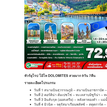
ทัวร์ยุโรป โอ้โห DOLOMITES สวยมาก 9วัน 7คืน
รายละเอียดโปรแกรม
วันที่ 1 สนามบินสุวรรณภูมิ – สนามบินอาชกาบัต –
วันที่ 2 คอร์ติน่า ดัมเปซโซ่ – ทะเลสาบมิซูริน่า
วันที่ 3 อินส์บรุค (ออสเตรีย) – หลังคาทองคำ – แ
วันที่ 4 มิวนิค – จตุรัสมาเรียนพลัทซ์ – สตุตการ์ต – 