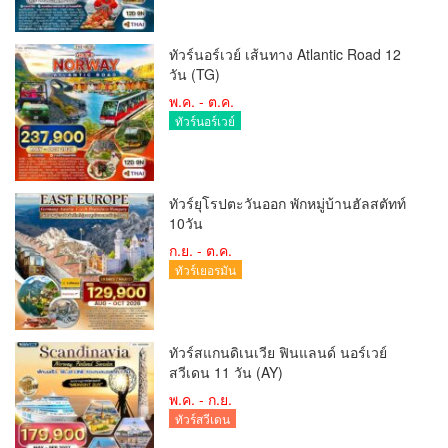
ทัวร์นอร์เวย์ เส้นทาง Atlantic Road 12
วัน (TG)
พ.ค. - ต.ค.
ทัวร์นอร์เวย์
ทัวร์ยุโรปตะวันออก พักหมู่บ้านฮัลสตัทท์
10วัน
ก.ย. - ต.ค.
ทัวร์เยอรมัน
ทัวร์สแกนดิเนเวีย ฟินแลนด์ นอร์เวย์
สวีเดน 11 วัน (AY)
พ.ค. - ก.ย.
ทัวร์สวีเดน