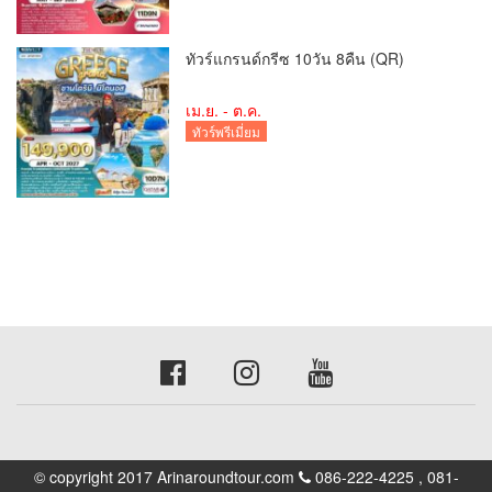
ทัวร์แกรนด์กรีซ 10วัน 8คืน (QR)
เม.ย. - ต.ค.
ทัวร์พรีเมี่ยม
© copyright 2017 Arinaroundtour.com
086-222-4225 , 081-