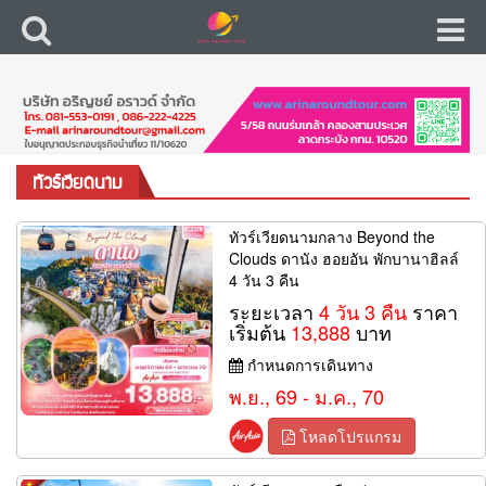
ทัวร์เวียดนาม
ทัวร์เวียดนามกลาง Beyond the
Clouds ดานัง ฮอยอัน พักบานาฮิลล์
4 วัน 3 คืน
ระยะเวลา
4 วัน 3 คืน
ราคา
เริ่มต้น
13,888
บาท
กำหนดการเดินทาง
พ.ย., 69 - ม.ค., 70
โหลดโปรแกรม