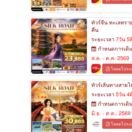
ทัวร์จีน ทะเลทร
คืน
ระยะเวลา
7วัน 5
กำหนดการเดิ
ส.ค. - ต.ค. 2569
โหลดโปรแ
ทัวร์เส้นทางสายไหม
ระยะเวลา
5วัน 4
กำหนดการเดิ
มิ.ย. - ต.ค., 2569
โหลดโปรแ