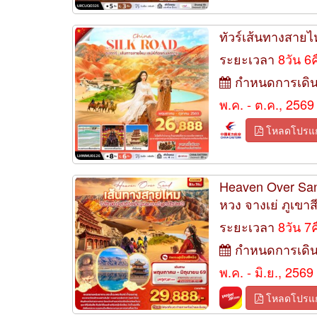
ทัวร์เส้นทางสายไ
ระยะเวลา
8วัน 6
กำหนดการเดิ
พ.ค. - ต.ค., 2569
โหลดโปรแ
Heaven Over San
หวง จางเย่ ภูเขาสี
ระยะเวลา
8วัน 7
กำหนดการเดิ
พ.ค. - มิ.ย., 2569
โหลดโปรแ