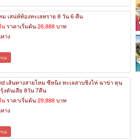
หม เสน่ห์ท้องทะเลทราย 8 วัน 6 คืน
คืน
ราคาเริ่มต้น
26,888
บาท
นทาง
กรม
d เส้นทางสายไหม ซีหนิง ทะเลสาบชิงไห่ ฉาข่า ตุน
รุ้งตันเสีย 8วัน 7คืน
คืน
ราคาเริ่มต้น
29,888
บาท
นทาง
กรม