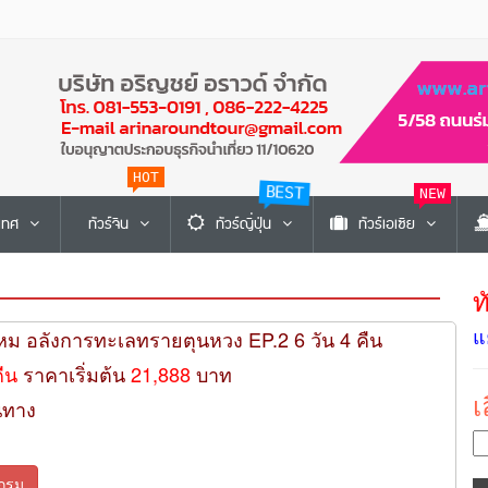
HOT
BEST
NEW
ะเทศ
ทัวร์จีน
ทัวร์ญี่ปุ่น
ทัวร์เอเซีย
ท
แ
หม อลังการทะเลทรายตุนหวง EP.2 6 วัน 4 คืน
คืน
ราคาเริ่มต้น
21,888
บาท
เ
นทาง
กรม