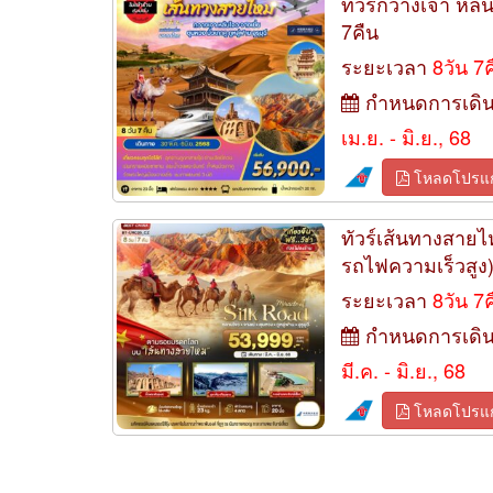
ทัวร์กวางเจา หลันโ
7คืน
ระยะเวลา
8วัน 7
กำหนดการเดิ
เม.ย. - มิ.ย., 68
โหลดโปรแ
ทัวร์เส้นทางสายไห
รถไฟความเร็วสูง) 
ระยะเวลา
8วัน 7
กำหนดการเดิ
มี.ค. - มิ.ย., 68
โหลดโปรแ