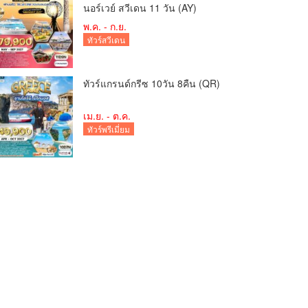
นอร์เวย์ สวีเดน 11 วัน (AY)
พ.ค. - ก.ย.
ทัวร์สวีเดน
ทัวร์แกรนด์กรีซ 10วัน 8คืน (QR)
เม.ย. - ต.ค.
ทัวร์พรีเมี่ยม