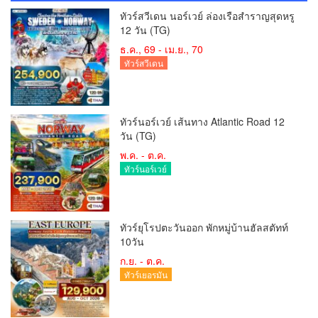
ทัวร์สวีเดน นอร์เวย์ ล่องเรือสำราญสุดหรู
12 วัน (TG)
ธ.ค., 69 - เม.ย., 70
ทัวร์สวีเดน
ทัวร์นอร์เวย์ เส้นทาง Atlantic Road 12
วัน (TG)
พ.ค. - ต.ค.
ทัวร์นอร์เวย์
ทัวร์ยุโรปตะวันออก พักหมู่บ้านฮัลสตัทท์
10วัน
ก.ย. - ต.ค.
ทัวร์เยอรมัน