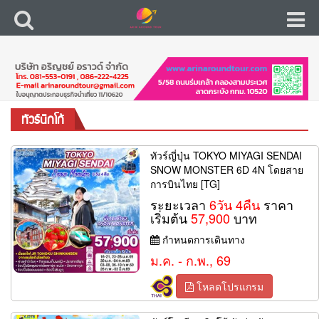
ทัวร์นิกโก้
ทัวร์ญี่ปุ่น TOKYO MIYAGI SENDAI
SNOW MONSTER 6D 4N โดยสาย
การบินไทย [TG]
ระยะเวลา
6วัน 4คืน
ราคา
เริ่มต้น
57,900
บาท
กำหนดการเดินทาง
ม.ค. - ก.พ., 69
โหลดโปรแกรม