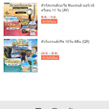
ทัวร์สแกนดิเนเวีย ฟินแลนด์ นอร์เวย์
สวีเดน 11 วัน (AY)
พ.ค. - ก.ย.
ทัวร์สวีเดน
ทัวร์แกรนด์กรีซ 10วัน 8คืน (QR)
เม.ย. - ต.ค.
ทัวร์พรีเมี่ยม