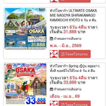
ทัวร์โอซาก้า ULTIMATE OSAKA
MIE NAGOYA SHIRAKAWAGO
KAMIKOCHI KYOTO 6 วัน 4 คืน
ระยะเวลา
6วัน 4คืน
ราคา
เริ่มต้น
31,888
บาท
กำหนดการเดินทาง
พ.ค. - มิ.ย., 2569
โหลดโปรแกรม
ทัวร์โอซาก้า Spring ญี่ปุ่น หยุดยาว
ทั้งที ขอหนีไปให้ไกล 6 วัน 4 คืน
ระยะเวลา
6วัน 4คืน
ราคา
เริ่มต้น
33,888
บาท
กำหนดการเดินทาง
เดือน - เม.ย., 69
โหลดโปรแกรม