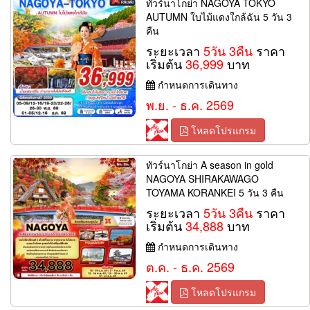
ทัวร์นาโกย่า NAGOYA TOKYO
AUTUMN ใบไม้แดงใกล้ฉัน 5 วัน 3
คืน
ระยะเวลา
5วัน 3คืน
ราคา
เริ่มต้น
36,999
บาท
กำหนดการเดินทาง
พ.ย. - ธ.ค. 2569
โหลดโปรแกรม
ทัวร์นาโกย่า A season in gold
NAGOYA SHIRAKAWAGO
TOYAMA KORANKEI 5 วัน 3 คืน
ระยะเวลา
5วัน 3คืน
ราคา
เริ่มต้น
34,888
บาท
กำหนดการเดินทาง
ต.ค. - ธ.ค. 2569
โหลดโปรแกรม