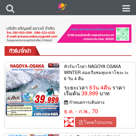
ทัวร์นาโกย่า
ทัวร์นาโกย่า NAGOYA OSAKA
WINTER ล่องเรือชมหุบเขาโชงะวะ
6 วัน 4 คืน
ระยะเวลา
6วัน 4คืน
ราคา
เริ่มต้น
39,999
บาท
กำหนดการเดินทาง
ธ.ค. - ก.พ., 70
โหลดโปรแกรม