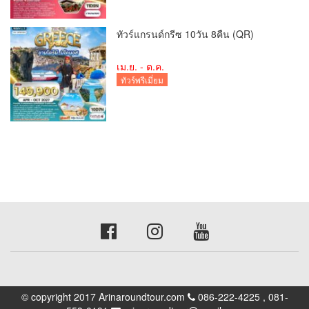
ทัวร์แกรนด์กรีซ 10วัน 8คืน (QR)
เม.ย. - ต.ค.
ทัวร์พรีเมี่ยม
© copyright 2017 Arinaroundtour.com
086-222-4225 , 081-