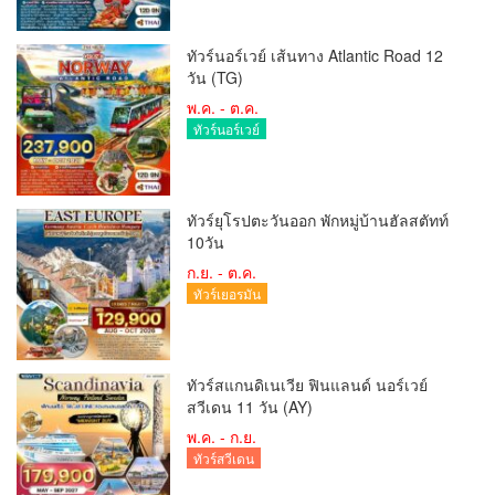
ทัวร์นอร์เวย์ เส้นทาง Atlantic Road 12
วัน (TG)
พ.ค. - ต.ค.
ทัวร์นอร์เวย์
ทัวร์ยุโรปตะวันออก พักหมู่บ้านฮัลสตัทท์
10วัน
ก.ย. - ต.ค.
ทัวร์เยอรมัน
ทัวร์สแกนดิเนเวีย ฟินแลนด์ นอร์เวย์
สวีเดน 11 วัน (AY)
พ.ค. - ก.ย.
ทัวร์สวีเดน