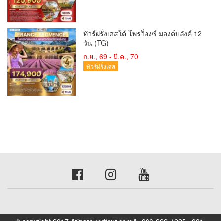
ทัวร์ฝรั่งเศสใต้ โพรว็องซ์ มองต์บลังค์ 12
วัน (TG)
ก.ย., 69 - มี.ค., 70
ทัวร์ฝรั่งเศส
© copyright 2017 Arinaroundtour.com
086-222-4225 , 081-