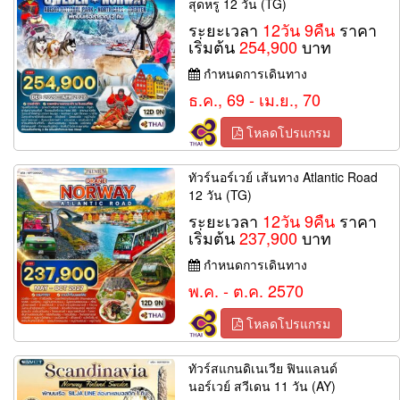
สุดหรู 12 วัน (TG)
ระยะเวลา
12วัน 9คืน
ราคา
เริ่มต้น
254,900
บาท
กำหนดการเดินทาง
ธ.ค., 69 - เม.ย., 70
โหลดโปรแกรม
ทัวร์นอร์เวย์ เส้นทาง Atlantic Road
12 วัน (TG)
ระยะเวลา
12วัน 9คืน
ราคา
เริ่มต้น
237,900
บาท
กำหนดการเดินทาง
พ.ค. - ต.ค. 2570
โหลดโปรแกรม
ทัวร์สแกนดิเนเวีย ฟินแลนด์
นอร์เวย์ สวีเดน 11 วัน (AY)