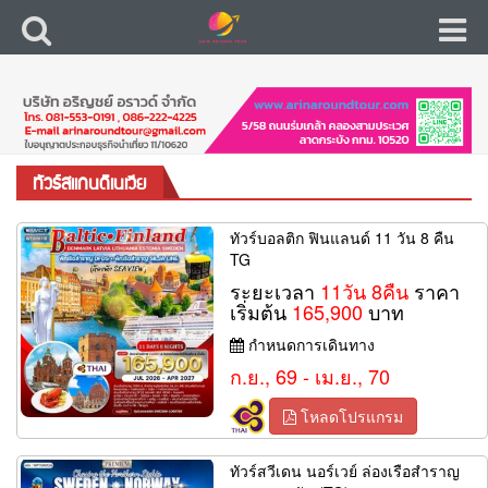
ทัวร์สแกนดิเนเวีย
ทัวร์บอลติก ฟินแลนด์ 11 วัน 8 คืน
TG
ระยะเวลา
11วัน 8คืน
ราคา
เริ่มต้น
165,900
บาท
กำหนดการเดินทาง
ก.ย., 69 - เม.ย., 70
โหลดโปรแกรม
ทัวร์สวีเดน นอร์เวย์ ล่องเรือสำราญ