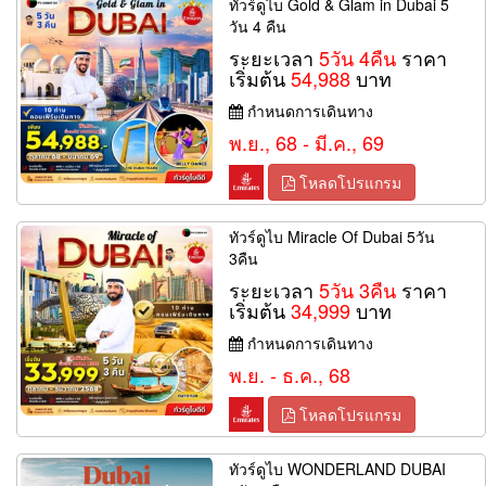
ทัวร์ดูไบ Gold & Glam in Dubai 5
วัน 4 คืน
ระยะเวลา
5วัน 4คืน
ราคา
เริ่มต้น
54,988
บาท
กำหนดการเดินทาง
พ.ย., 68 - มี.ค., 69
โหลดโปรแกรม
ทัวร์ดูไบ Miracle Of Dubai 5วัน
3คืน
ระยะเวลา
5วัน 3คืน
ราคา
เริ่มต้น
34,999
บาท
กำหนดการเดินทาง
พ.ย. - ธ.ค., 68
โหลดโปรแกรม
ทัวร์ดูไบ WONDERLAND DUBAI