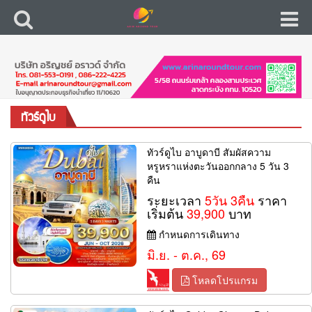
ทัวร์ดูไบ
ทัวร์ดูไบ อาบูดาบี สัมผัสความ
หรูหราแห่งตะวันออกกลาง 5 วัน 3
คืน
ระยะเวลา
5วัน 3คืน
ราคา
เริ่มต้น
39,900
บาท
กำหนดการเดินทาง
มิ.ย. - ต.ค., 69
โหลดโปรแกรม