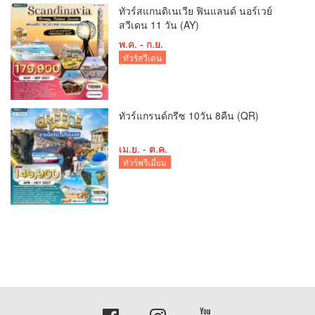
ทัวร์สแกนดิเนเวีย ฟินแลนด์ นอร์เวย์
สวีเดน 11 วัน (AY)
พ.ค. - ก.ย.
ทัวร์สวีเดน
ทัวร์แกรนด์กรีซ 10วัน 8คืน (QR)
เม.ย. - ต.ค.
ทัวร์พรีเมี่ยม