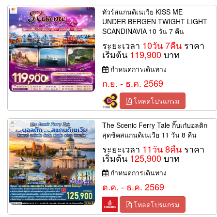
ทัวร์สแกนดิเนเวีย KISS ME
UNDER BERGEN TWIGHT LIGHT
SCANDINAVIA 10 วัน 7 คืน
ระยะเวลา
10วัน 7คืน
ราคา
เริ่มต้น
119,900
บาท
กำหนดการเดินทาง
ก.ย. - ธ.ค. 2569
โหลดโปรแกรม
The Scenic Ferry Tale กิ๊บเก๋บอลติก
สุดชิคสแกนดิเนเวีย 11 วัน 8 คืน
ระยะเวลา
11วัน 8คืน
ราคา
เริ่มต้น
125,900
บาท
กำหนดการเดินทาง
ต.ค. - ธ.ค. 2569
โหลดโปรแกรม