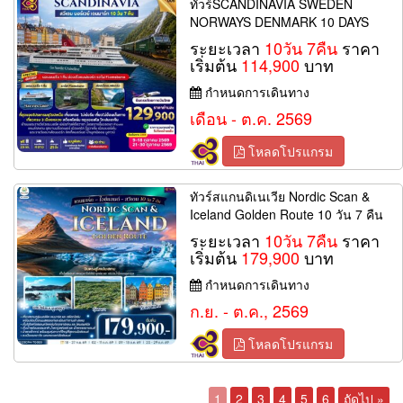
ทัวร์SCANDINAVIA SWEDEN
NORWAYS DENMARK 10 DAYS
ระยะเวลา
10วัน 7คืน
ราคา
เริ่มต้น
114,900
บาท
กำหนดการเดินทาง
เดือน - ต.ค. 2569
โหลดโปรแกรม
ทัวร์สแกนดิเนเวีย Nordic Scan &
Iceland Golden Route 10 วัน 7 คืน
ระยะเวลา
10วัน 7คืน
ราคา
เริ่มต้น
179,900
บาท
กำหนดการเดินทาง
ก.ย. - ต.ค., 2569
โหลดโปรแกรม
1
2
3
4
5
6
ถัดไป »