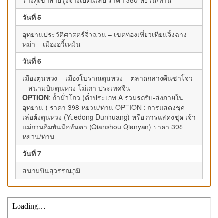
วันที่ 5
อุทยานประวัติศาสตร์จิ่วฉวน – เขตท่องเที่ยวเทียนจิ้งฉาง
หม่า – เมืองอวี้เหมิน
วันที่ 6
เมืองตุนหวง – เมืองโบราณตุนหวง – ตลาดกลางคืนซาโจว
– สนามบินตุนหวง โม่เกา ประเทศจีน
OPTION
: ถ้ำมั่วโกว (ตั๋วประเภท A รวมรถรับ-ส่งภายใน
อุทยาน ) ราคา 398 หยวน/ท่าน OPTION : การแสดงชุด
เล่อต้งตุนหวง (Yuedong Dunhuang) หรือ การแสดงชุด เจ้า
แม่กวนอิมพันมือพันตา (Qianshou Qianyan) ราคา 398
หยวน/ท่าน
วันที่ 7
สนามบินสุวรรณภูมิ