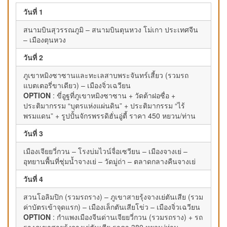
วันที่ 1
สนามบินสุวรรณภูมิ – สนามบินตุนหวง โม่เกา ประเทศจีน
– เมืองตุนหวง
วันที่ 2
ภูเขาหมิงซาซานและทะเลสาบพระจันทร์เสี้ยว (รวมรถ
แบตเตอรี่ขาเดียว) – เมืองจิ่วเฉวียน
OPTION
: ขี่อูฐที่ภูเขาหมิงซาซาน + วัดต้าฝอซื่อ +
ประติมากรรม “บุตรแห่งแผ่นดิน” + ประติมากรรม “ไร้
พรมแดน” + รูปปั้นจักรพรรดิฮั่นอู่ตี้ ราคา 450 หยวน/ท่าน
วันที่ 3
เมืองเจียยวี่กวน – โรงบ่มไวน์จื่อเซวียน – เมืองจางเย่ –
อุทยานพื้นที่ชุ่มน้ำจางเย่ – วัดมู่ถ่า – ตลาดกลางคืนจางเย่
วันที่ 4
สวนโอลิมปิก (รวมรถราง) – ภูเขาสายรุ้งจางเย่ตันเสีย (รวม
ค่าบัตรเข้าจุดแรก) – เมืองเล็กตันเสียโข่ว – เมืองจิ่วเฉวียน
OPTION
: กำแพงเมืองจีนด่านเจียยวี่กวน (รวมรถราง) + รถ
รางภูเขาสายรุ้งจางเย่ตันเสีย ราคา 380 หยวน/ท่าน