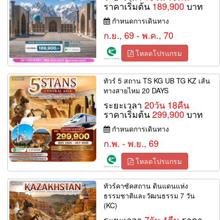
ราคาเริ่มต้น
189,900
บาท
กำหนดการเดินทาง
ก.ย., 69 - พ.ค., 70
โหลดโปรแกรม
ทัวร์ 5 สถาน TS KG UB TG KZ เส้น
ทางสายไหม 20 DAYS
ระยะเวลา
20วัน 18คืน
ราคาเริ่มต้น
299,900
บาท
กำหนดการเดินทาง
ก.พ. - พ.ย., 69
โหลดโปรแกรม
ทัวร์คาซัคสถาน ดินแดนแห่ง
ธรรมชาติและวัฒนธรรม 7 วัน
(KC)
ระยะเวลา
7วัน 4คืน
ราคา