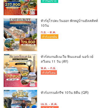
ทัวร์นอร์เวย์
ทัวร์ยุโรปตะวันออก พักหมู่บ้านฮัลสตัทท์
10วัน
ก.ย. - ต.ค.
ทัวร์เยอรมัน
ทัวร์สแกนดิเนเวีย ฟินแลนด์ นอร์เวย์
สวีเดน 11 วัน (AY)
พ.ค. - ก.ย.
ทัวร์สวีเดน
ทัวร์แกรนด์กรีซ 10วัน 8คืน (QR)
เม.ย. - ต.ค.