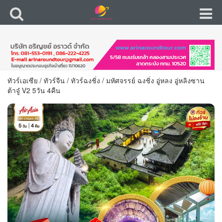
ทัวร์เอเซีย
/
ทัวร์จีน
/
ทัวร์ฉงชิ่ง
/
มหัศจรรย์ ฉงชิ่ง อู่หลง อู่หลิงซาน
ต้าจู๋ V2 5วัน 4คืน