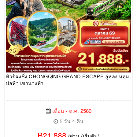
ทัวร์ฉงชิ่ง CHONGQING GRAND ESCAPE อู่หลง หลุม
บ่อฟ้า เขานางฟ้า
เดือน - ต.ค. 2569
5 วัน 4 คืน
฿21,888
/ท่าน (เริ่มต้น)