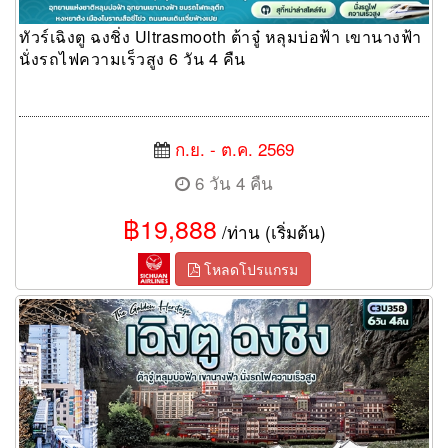
ทัวร์เฉิงตู ฉงชิ่ง Ultrasmooth ต้าจู๋ หลุมบ่อฟ้า เขานางฟ้า
นั่งรถไฟความเร็วสูง 6 วัน 4 คืน
ก.ย. - ต.ค. 2569
6 วัน 4 คืน
฿19,888
/ท่าน (เริ่มต้น)
โหลดโปรแกรม
ทัวร์เฉิงตู ฉงชิ่ง The Golden Heritage ต้าจู๋ หลุมบ่อฟ้า เขานางฟ้า
นั่งรถไฟความเร็วสูง