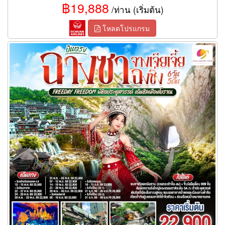
฿19,888
/ท่าน (เริ่มต้น)
โหลดโปรแกรม
ทัวร์ฉางซา จางเจียเจี้ย ฉงชิ่ง Freeday Freedom พิชิตประตูสวรรค์
เดินชิลเมืองโบราณ 6 วัน 5 คืน