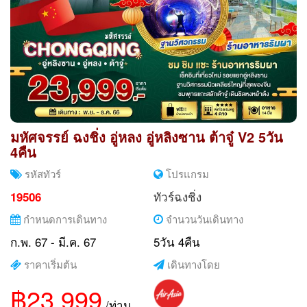
มหัศจรรย์ ฉงชิ่ง อู่หลง อู่หลิงซาน ต้าจู๋ V2 5วัน
4คืน
รหัสทัวร์
โปรแกรม
ทัวร์ฉงชิ่ง
19506
กำหนดการเดินทาง
จำนวนวันเดินทาง
ก.พ. 67 - มี.ค. 67
5วัน 4คืน
ราคาเริ่มต้น
เดินทางโดย
฿23,999
/ท่าน