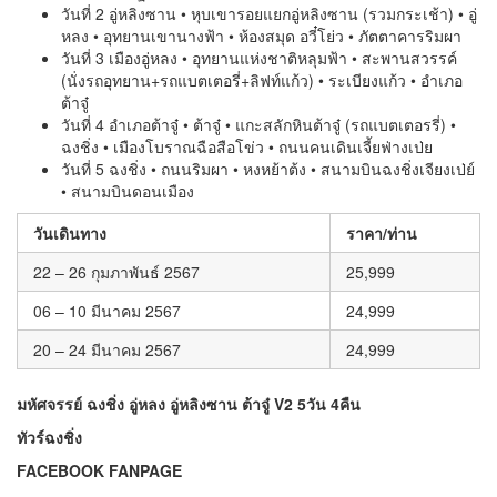
วันที่ 2 อู่หลิงซาน • หุบเขารอยแยกอู่หลิงซาน (รวมกระเช้า) • อู่
หลง • อุทยานเขานางฟ้า • ห้องสมุด อวี๋โย่ว • ภัตตาคารริมผา
วันที่ 3 เมืองอู่หลง • อุทยานแห่งชาติหลุมฟ้า • สะพานสวรรค์
(นั่งรถอุทยาน+รถแบตเตอรี่+ลิฟท์แก้ว) • ระเบียงแก้ว • อำเภอ
ต้าจู๋
วันที่ 4 อำเภอต้าจู๋ • ต้าจู๋ • แกะสลักหินต้าจู๋ (รถแบตเตอรรี่) •
ฉงชิ่ง • เมืองโบราณฉือสือโข่ว • ถนนคนเดินเจี้ยฟ่างเป่ย
วันที่ 5 ฉงชิ่ง • ถนนริมผา • หงหย้าต้ง • สนามบินฉงชิ่งเจียงเป่ย์
• สนามบินดอนเมือง
วันเดินทาง
ราคา/ท่าน
22 – 26 กุมภาพันธ์ 2567
25,999
06 – 10 มีนาคม 2567
24,999
20 – 24 มีนาคม 2567
24,999
มหัศจรรย์ ฉงชิ่ง อู่หลง อู่หลิงซาน ต้าจู๋ V2 5วัน 4คืน
ทัวร์ฉงชิ่ง
FACEBOOK FANPAGE