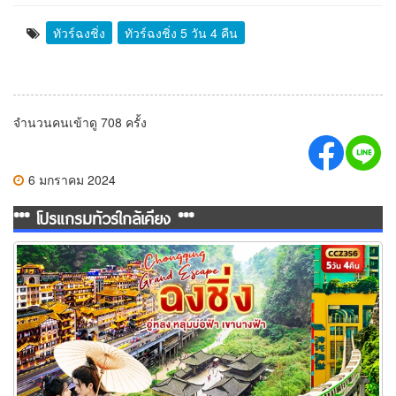
ทัวร์ฉงชิ่ง
ทัวร์ฉงชิ่ง 5 วัน 4 คืน
จำนวนคนเข้าดู 708 ครั้ง
6 มกราคม 2024
*** โปรแกรมทัวร์ใกล้เคียง ***
ทัวร์ฉงชิ่ง CHONGQING GRAND ESCAPE อู่หลง หลุมบ่อฟ้า เขา
นางฟ้า