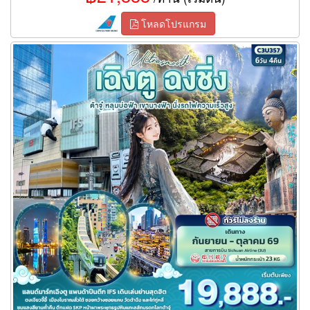
โหลดโปรแกรม
ทัวร์เฉิงตู ฉงชิ่ง Ultrasmooth ต้าจู๋ หลุมบ่อฟ้า เขานางฟ้า นั่งรถไฟ
ความเร็วสูง 6 วัน 4 คืน