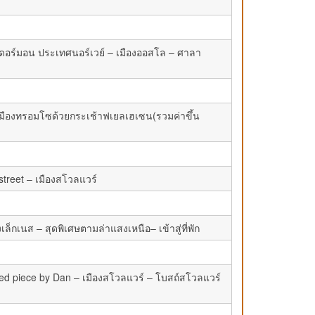
ดอร์มอน ประเทศนอร์เวย์ – เมืองออสโล – ศาลา
มืองทรอมโซด้วยกระเช้าฟเยลเฮเซน(รวมค่าขึ้น
street – เมืองสโวลแวร์
ล็กเนส – สุดพิเศษตามล่าแสงเหนือ– เข้าสู่ที่พัก
titled piece by Dan – เมืองสโวลแวร์ – โบสถ์สโวลแวร์