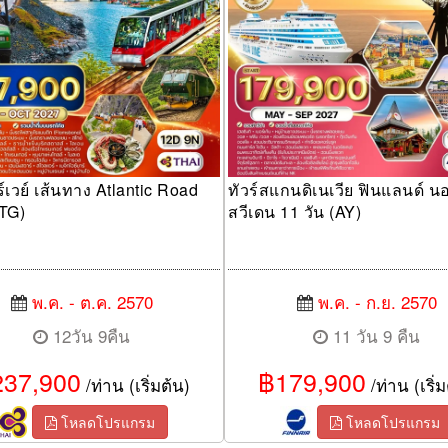
ร์เวย์ เส้นทาง Atlantic Road
ทัวร์สแกนดิเนเวีย ฟินแลนด์ นอร
(TG)
สวีเดน 11 วัน (AY)
พ.ค. - ต.ค. 2570
พ.ค. - ก.ย. 2570
12วัน 9คืน
11 วัน 9 คืน
37,900
฿179,900
/ท่าน (เริ่มต้น)
/ท่าน (เริ่ม
โหลดโปรแกรม
โหลดโปรแกรม