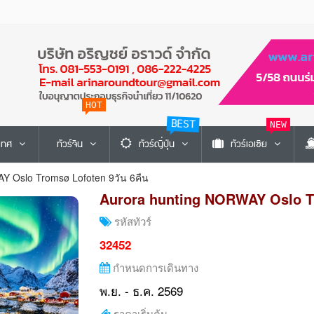
HOT
BEST
NEW
ะเทศ
ทัวร์จีน
ทัวร์ญี่ปุ่น
ทัวร์เอเซีย
Y Oslo Tromsø Lofoten 9วัน 6คืน
Aurora hunting NORWAY Oslo Tr
รหัสทัวร์
32452
กำหนดการเดินทาง
พ.ย. - ธ.ค. 2569
ราคาเริ่มต้น