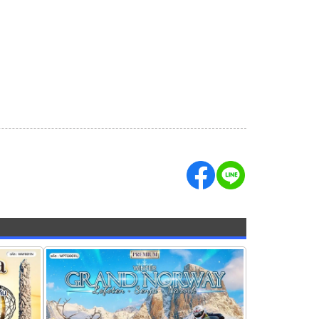
 สวีเดน
ทัวร์นอร์เวย์ โลโฟเทน เกาะเซนญ่า ล่าแสง
เหนือ 11วัน