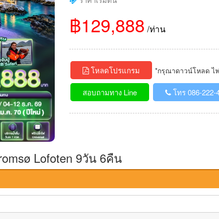
฿129,888
/ท่าน
โหลดโปรแกรม
*กรุณาดาวน์โหลด ไฟล์
สอบถามทาง Line
โทร 086-222-
omsø Lofoten 9วัน 6คืน