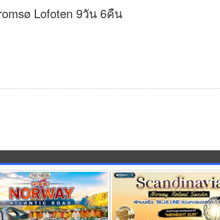
omsø Lofoten 9วัน 6คืน
เวย์ เส้นทาง Atlantic Road 12 วัน
ทัวร์สแกนดิเนเวีย ฟินแลนด์ นอร์เวย์
11 วัน (AY)