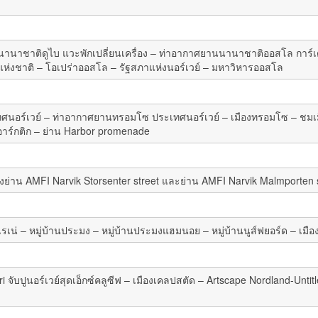
นาชาติดูไบ แวะพักเปลี่ยนเครื่อง – ท่าอากาศยานนานาชาติออสโล การ์เ
ห่งชาติ – โอเปร่าออสโล – รัฐสภาแห่งนอร์เวย์ – มหาวิหารออสโล
นอร์เวย์ – ท่าอากาศยานทรอมโซ ประเทศนอร์เวย์ – เมืองทรอมโซ – ชมเ
าร์กติก – ย่าน Harbor promenade
ปิ้งย่าน AMFI Narvik Storsenter street และย่าน AMFI Narvik Malmporten 
รเน่ – หมู่บ้านประมง – หมู่บ้านประมงแฮมนอย – หมู่บ้านนูส์ฟยอร์ด – เมืองเ
fari จับปูนอร์เวย์สุดเอ็กซ์คลูซีฟ – เมืองเคลปสตัด – Artscape Nordland-Un