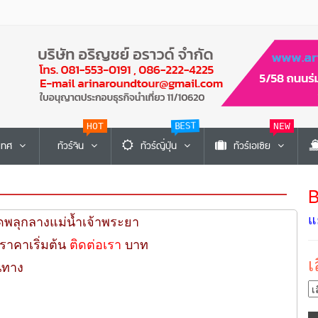
HOT
BEST
NEW
ะเทศ
ทัวร์จีน
ทัวร์ญี่ปุ่น
ทัวร์เอเซีย
B
แ
ุดพลุกลางแม่น้ำเจ้าพระยา
ราคาเริ่มต้น
ติดต่อเรา
บาท
เ
นทาง