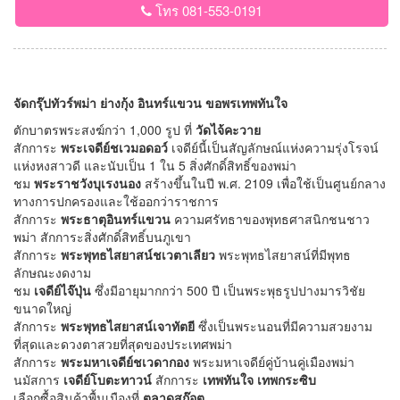
โทร 081-553-0191
จัดกรุ๊ปทัวร์พม่า ย่างกุ้ง อินทร์แขวน ขอพรเทพทันใจ
ตักบาตรพระสงฆ์กว่า 1,000 รูป ที่
วัดไจ้คะวาย
สักการะ
พระเจดีย์ชเวมอดอว์
เจดีย์นี้เป็นสัญลักษณ์แห่งความรุ่งโรจน์
แห่งหงสาวดี และนับเป็น 1 ใน 5 สิ่งศักดิ์สิทธิ์ของพม่า
ชม
พระราชวังบุเรงนอง
สร้างขึ้นในปี พ.ศ. 2109 เพื่อใช้เป็นศูนย์กลาง
ทางการปกครองและใช้ออกว่าราชการ
สักการะ
พระธาตุอินทร์แขวน
ความศรัทธาของพุทธศาสนิกชนชาว
พม่า สักการะสิ่งศักดิ์สิทธิ์บนภูเขา
สักการะ
พระพุทธไสยาสน์ชเวตาเลียว
พระพุทธไสยาสน์ที่มีพุทธ
ลักษณะงดงาม
ชม
เจดีย์ไจ๊ปุ่น
ซึ่งมีอายุมากกว่า 500 ปี เป็นพระพุธรูปปางมารวิชัย
ขนาดใหญ่
สักการะ
พระพุทธไสยาสน์เจาทัตยี
ซึ่งเป็นพระนอนที่มีความสวยงาม
ที่สุดและดวงตาสวยที่สุดของประเทศพม่า
สักการะ
พระมหาเจดีย์ชเวดากอง
พระมหาเจดีย์คู่บ้านคู่เมืองพม่า
นมัสการ
เจดีย์โบตะทาวน์
สักการะ
เทพทันใจ เทพกระซิบ
เลือกซื้อสินค้าพื้นเมืองที่
ตลาดสก๊อต