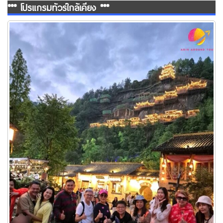
*** โปรแกรมทัวร์ใกล้เคียง ***
ทัวร์หุบเขาเทวดาวั้งเซียนกู่