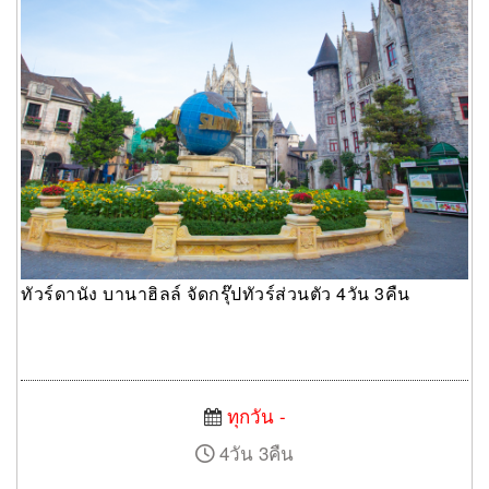
ทัวร์ดานัง บานาฮิลล์ จัดกรุ๊ปทัวร์ส่วนตัว 4วัน 3คืน
ทุกวัน -
4วัน 3คืน