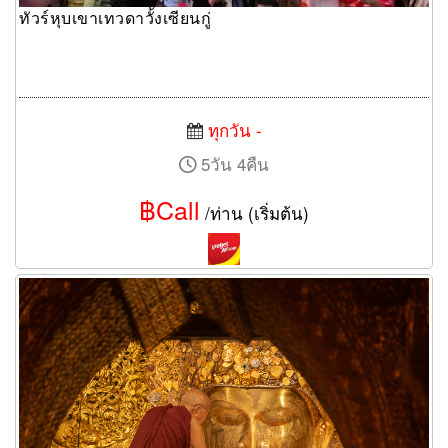
ทัวร์หุบเขาเทวดาวั้งเซียนกู่
ทุกวัน -
5วัน 4คืน
฿Call
/ท่าน (เริ่มต้น)
ทัวร์มัณฑะเลย์