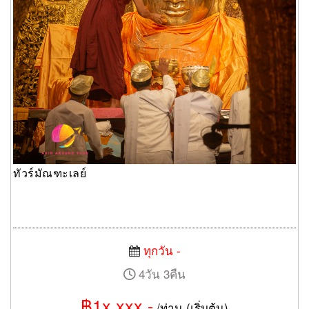
ทัวร์มัณฑะเลย์
ทุกวัน -
4วัน 3คืน
฿1x,xxx.-
/ท่าน (เริ่มต้น)