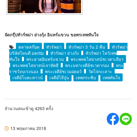
จัดกรุ๊ปทัวร์พม่า ย่างกุ้ง อินทร์แขวน ขอพรเทพทันใจ
ตลาดสก๊อต
ทัวร์พม่า
ทัวร์พม่า 3 วัน 2 คืน
ทัวร์พม่า
บริษัทไหนดี pantip
ทัวร์พม่า ย่างกุ้ง
ทัวร์พม่า ไหว้เทพ
ทันใจ
พระธาตุอินทร์แขวน
พระพุทธไสยาสน์ชเวตาเลียว
พระพุทธไสยาสน์เจาทัตยี
พระมหาเจดีย์ชเวดากอง
พระ
ราชวังบุเรงนอง
พระเจดีย์ชเวมอดอว์
วัดไจ่กะเลาะ
เจดีย์โบตะทาวน์
เจดีย์ไจ๊ปุ่น
เทพกระซิบ
เทพทันใจ
จำนวนคนเข้าดู 4263 ครั้ง
13 พฤษภาคม 2018