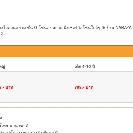
นห้างไอคอนสยาม ชั้น G โซนสุขสยาม ฝั่งเซอร์วิสโซนใกล้ๆ กับร้าน NARAYA
อ 2
ใหญ่
เด็ก 4-10 ปี
9.- บาท
799.- บาท
ือ
ต์ไทย-นานาชาติ
 (กุ้งแม่น้ำ, หอยแมลงภู่นิวซีแลนด์)