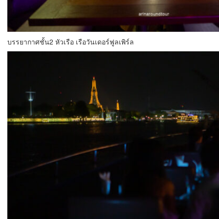
บรรยากาศชั้น2 หัวเรือ เรือวันเดอร์ฟูลเพิร์ล