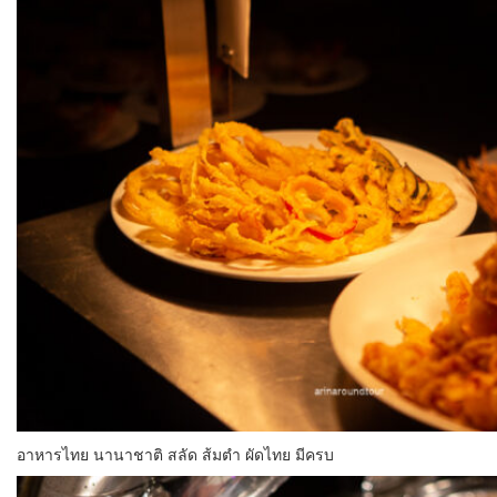
อาหารไทย นานาชาติ สลัด ส้มตำ ผัดไทย มีครบ