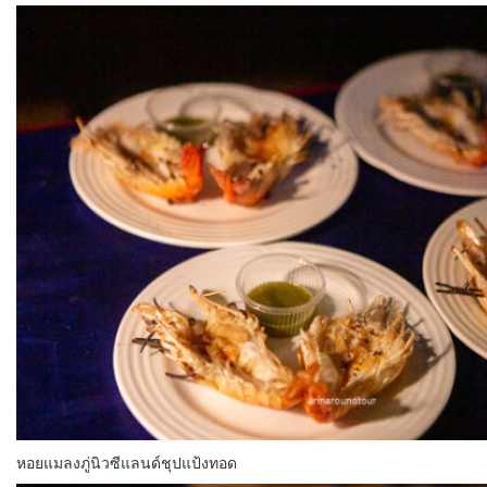
หอยแมลงภู่นิวซีแลนด์ชุปแป้งทอด