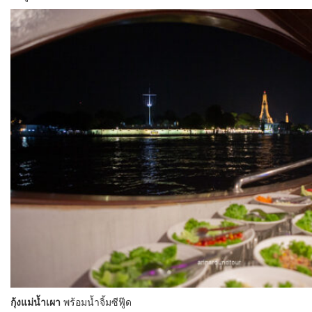
กุ้งแม่น้ำเผา
พร้อมน้ำจิ้มซีฟู๊ด