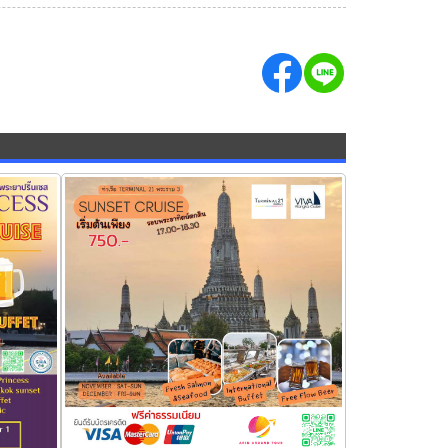
ะยาปริ๊น
เรือ วีว่า อลังกา ครูซ sunset Viva Alangka
Cruise