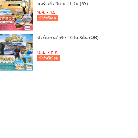
นอร์เวย์ สวีเดน 11 วัน (AY)
พ.ค. - ก.ย.
ทัวร์สวีเดน
ทัวร์แกรนด์กรีซ 10วัน 8คืน (QR)
เม.ย. - ต.ค.
ทัวร์พรีเมี่ยม