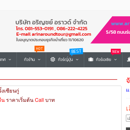
HOT
BEST
NEW
ะเทศ
ทัวร์จีน
ทัวร์ญี่ปุ่น
ทัวร์เอเซีย
จ
แ
้งเซียนกู่
คืน
ราคาเริ่มต้น
Call
บาท
เ