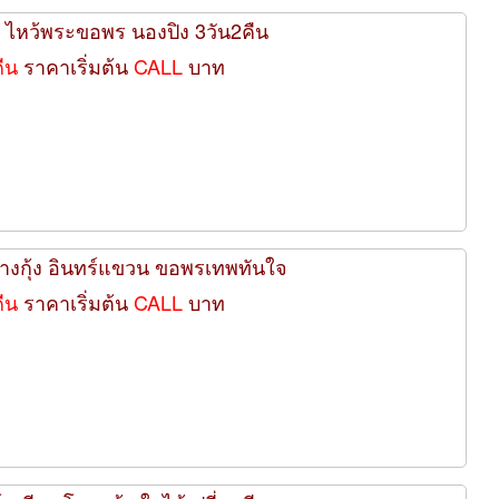
กง ไหว้พระขอพร นองปิง 3วัน2คืน
คืน
ราคาเริ่มต้น
CALL
บาท
 ย่างกุ้ง อินทร์แขวน ขอพรเทพทันใจ
คืน
ราคาเริ่มต้น
CALL
บาท