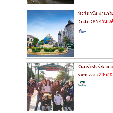
ทัวร์ดานัง บานาฮิล
ระยะเวลา
4วัน 3
จัดกรุ๊ปทัวร์ฮ่องก
ระยะเวลา
3วัน2ค