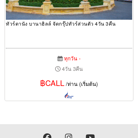
ทัวร์ดานัง บานาฮิลล์ จัดกรุ๊ปทัวร์ส่วนตัว 4วัน 3คืน
ทุกวัน -
4วัน 3คืน
฿CALL
/ท่าน (เริ่มต้น)