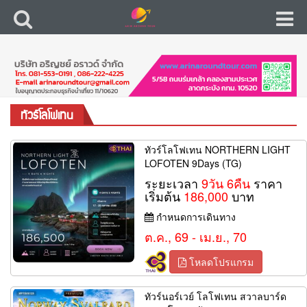
ทัวร์โลโฟเทน
ทัวร์โลโฟเทน NORTHERN LIGHT
LOFOTEN 9Days (TG)
ระยะเวลา
9วัน 6คืน
ราคา
เริ่มต้น
186,000
บาท
กำหนดการเดินทาง
ต.ค., 69 - เม.ย., 70
โหลดโปรแกรม
ทัวร์นอร์เวย์ โลโฟเทน สวาลบาร์ด