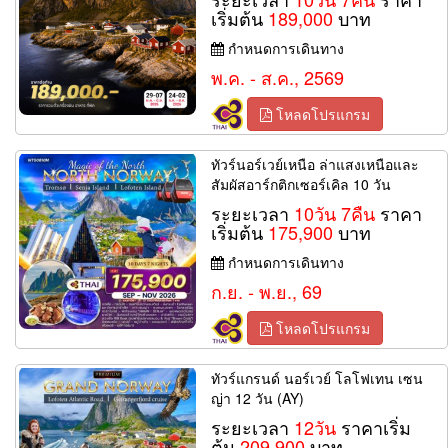
เริ่มต้น
189,000
บาท
กำหนดการเดินทาง
พ.ค. - ส.ค., 2569
โหลดโปรแกรม
ทัวร์นอร์เวย์เหนือ ล่าแสงเหนือและ
สัมผัสอาร์กติกเซอร์เคิล 10 วัน
ระยะเวลา
10วัน 7คืน
ราคา
เริ่มต้น
175,900
บาท
กำหนดการเดินทาง
ก.ย. - พ.ย., 69
โหลดโปรแกรม
ทัวร์แกรนด์ นอร์เวย์ โลโฟเทน เซน
ญ่า 12 วัน (AY)
ระยะเวลา
12วัน
ราคาเริ่ม
ต้น
209,900
บาท