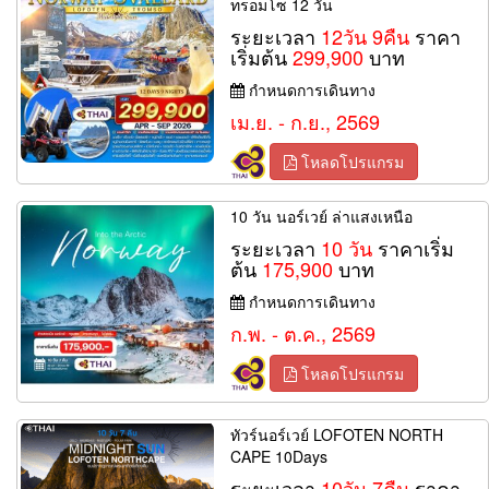
ทรอมโซ 12 วัน
ระยะเวลา
12วัน 9คืน
ราคา
เริ่มต้น
299,900
บาท
กำหนดการเดินทาง
เม.ย. - ก.ย., 2569
โหลดโปรแกรม
10 วัน นอร์เวย์ ล่าแสงเหนือ
ระยะเวลา
10 วัน
ราคาเริ่ม
ต้น
175,900
บาท
กำหนดการเดินทาง
ก.พ. - ต.ค., 2569
โหลดโปรแกรม
ทัวร์นอร์เวย์ LOFOTEN NORTH
CAPE 10Days
ระยะเวลา
10วัน 7คืน
ราคา