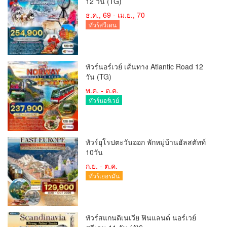
12 วัน (TG)
ธ.ค., 69 - เม.ย., 70
ทัวร์สวีเดน
ทัวร์นอร์เวย์ เส้นทาง Atlantic Road 12
วัน (TG)
พ.ค. - ต.ค.
ทัวร์นอร์เวย์
ทัวร์ยุโรปตะวันออก พักหมู่บ้านฮัลสตัทท์
10วัน
ก.ย. - ต.ค.
ทัวร์เยอรมัน
ทัวร์สแกนดิเนเวีย ฟินแลนด์ นอร์เวย์