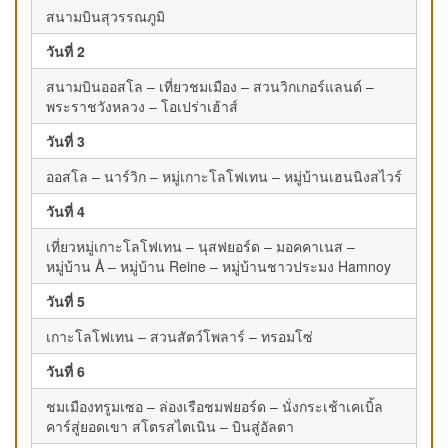
สนามบินสุวรรณภูมิ
วันที่ 2
สนามบินออสโล – เที่ยวชมเมือง – สวนวิกเกอร์แลนด์ –
พระราชวังหลวง – โอเปร่าเฮ้าส์
วันที่ 3
ออสโล – นาร์วิก – หมู่เกาะโลโฟเทน – หมู่บ้านเฮนนิงสไวร์
วันที่ 4
เที่ยวหมู่เกาะโลโฟเทน – นุสฟยอร์ด – มอคคาเนส –
หมู่บ้าน Å – หมู่บ้าน Reine – หมู่บ้านชาวประมง Hamnoy
วันที่ 5
เกาะโลโฟเทน – สวนสัตว์โพลาร์ – ทรอมโซ่
วันที่ 6
ชมเมืองทรูมเซอ – ล่องเรือชมฟยอร์ด – นั่งกระเช้าเคเบิ้ล
คาร์สู่ยอดเขา สโตรสไตเนิน – บินสู่อัลตา