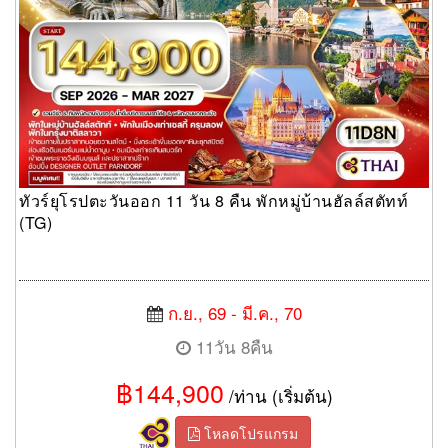
ทัวร์ยุโรปตะวันออก 11 วัน 8 คืน พักหมู่บ้านฮัลล์สตัทท์
(TG)
ก.ย., 69 - มี.ค., 70
11วัน 8คืน
฿144,900
/ท่าน (เริ่มต้น)
โหลดโปรแกรม