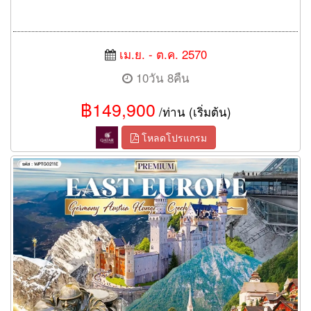
เม.ย. - ต.ค. 2570
10วัน 8คืน
฿149,900
/ท่าน (เริ่มต้น)
โหลดโปรแกรม
ทัวร์ยุโรปตะวันออก 11 วัน 8 คืน พักหมู่บ้านฮัลล์สตัทท์ (TG)