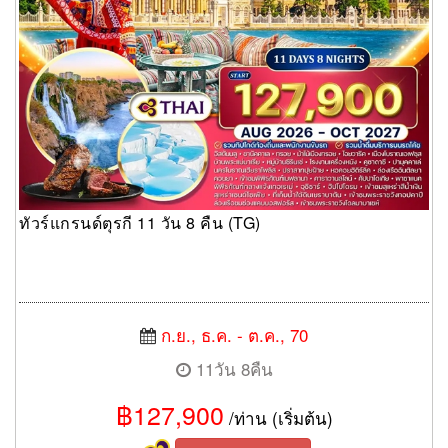
ทัวร์แกรนด์ตุรกี 11 วัน 8 คืน (TG)
ก.ย., ธ.ค. - ต.ค., 70
11วัน 8คืน
฿127,900
/ท่าน (เริ่มต้น)