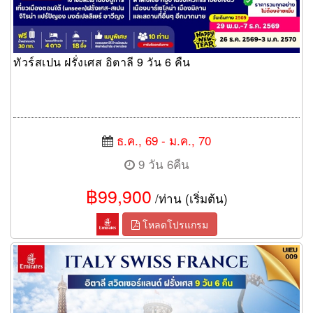
ทัวร์สเปน ฝรั่งเศส อิตาลี 9 วัน 6 คืน
ธ.ค., 69 - ม.ค., 70
9 วัน 6คืน
฿99,900
/ท่าน (เริ่มต้น)
โหลดโปรแกรม
EUROPE CLASSIC อิตาลี สวิตเซอร์แลนด์ ฝรั่งเศส 9วัน 6คืน