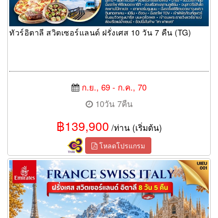
ทัวร์อิตาลี สวิตเซอร์แลนด์ ฝรั่งเศส 10 วัน 7 คืน (TG)
ก.ย., 69 - ก.ค., 70
10วัน 7คืน
฿139,900
/ท่าน (เริ่มต้น)
โหลดโปรแกรม
ทัวร์ยุโรป France Swiss Italy 8 Days