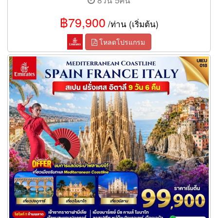
฿79,900
/ท่าน (เริ่มต้น)
โหลดโปรแกรม
ทัวร์สเปน ฝรั่งเศส อิตาลี 9 วัน 6 คืน