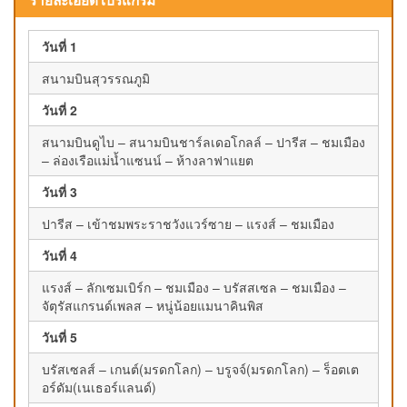
รายละเอียดโปรแกรม
วันที่ 1
สนามบินสุวรรณภูมิ
วันที่ 2
สนามบินดูไบ – สนามบินชาร์ลเดอโกลล์ – ปารีส – ชมเมือง
– ล่องเรือแม่น้ำแซนน์ – ห้างลาฟาแยต
วันที่ 3
ปารีส – เข้าชมพระราชวังแวร์ซาย – แรงส์ – ชมเมือง
วันที่ 4
แรงส์ – ลักเซมเบิร์ก – ชมเมือง – บรัสสเซล – ชมเมือง –
จัตุรัสแกรนด์เพลส – หนู่น้อยแมนาคินพิส
วันที่ 5
บรัสเซลส์ – เกนต์(มรดกโลก) – บรูจจ์(มรดกโลก) – ร็อตเต
อร์ดัม(เนเธอร์แลนด์)