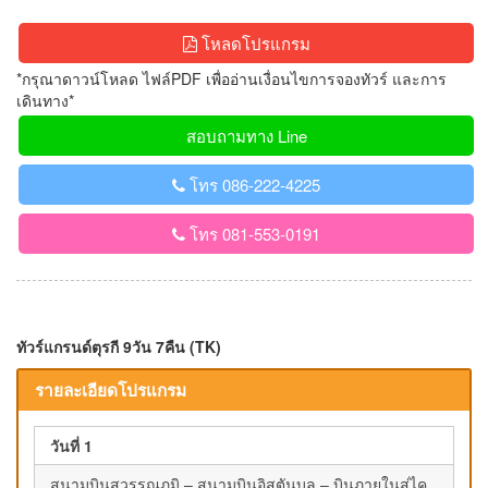
โหลดโปรแกรม
*กรุณาดาวน์โหลด ไฟล์PDF เพื่ออ่านเงื่อนไขการจองทัวร์ และการ
เดินทาง*
สอบถามทาง Line
โทร 086-222-4225
โทร 081-553-0191
ทัวร์แกรนด์ตุรกี 9วัน 7คืน (TK)
รายละเอียดโปรแกรม
วันที่ 1
สนามบินสุวรรณภูมิ – สนามบินอิสตันบูล – บินภายในสู่ไค