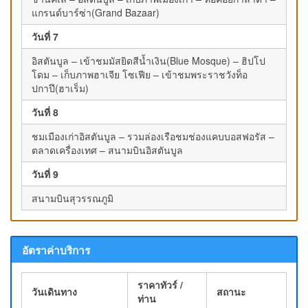
แกรนด์บาร์ซ่า(Grand Bazaar)
วันที่ 7
อิสตันบูล – เข้าชมมัสยิดสีน้ำเงิน(Blue Mosque) – ฮิปโป
โดม – เก็บภาพฮาเจีย โซเฟีย – เข้าชมพระราชวังท็อ
ปกาปึ(ฮาเร็ม)
วันที่ 8
ชมเมืองเก่าอิสตันบูล – รวมล่องเรือชมช่องแคบบอสฟอรัส –
ตลาดเครื่องเทศ – สนามบินอิสตันบูล
วันที่ 9
สนามบินสุวรรณภูมิ
อัตราค่าบริการ
ราคาทัวร์ /
วันเดินทาง
สถานะ
ท่าน