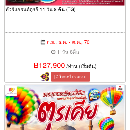
ทัวร์แกรนด์ตุรกี 11 วัน 8 คืน (TG)
ก.ย., ธ.ค. - ต.ค., 70
11วัน 8คืน
฿127,900
/ท่าน (เริ่มต้น)
โหลดโปรแกรม
ทัวร์ตุรเคีย บอลลูนลอยฟ้าพาใจฝัน ตกหลุมรักคุณวันละพันที่ตุรเคีย 9
วัน 7 คืน