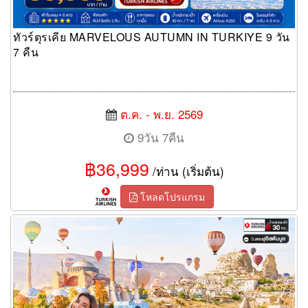
ทัวร์ตุรเคีย MARVELOUS AUTUMN IN TURKIYE 9 วัน
7 คืน
ต.ค. - พ.ย. 2569
9วัน 7คืน
฿36,999
/ท่าน (เริ่มต้น)
โหลดโปรแกรม
ทัวร์ตุรเคีย Autumn Magic in Türkiye อิสตัลบูล ปามุคคาเล คัปปาโด
เกีย 9 วัน 7 คืน