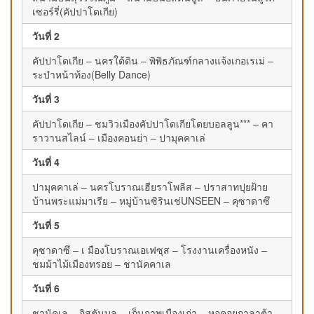
เซอร์รี่(คัปปาโดเกีย)
วันที่ 2
คัปปาโดเกีย – นครใต้ดิน – พิพิธภัณฑ์กลางแจ้งเกอเรเม่ –
ระบำหน้าท้อง(Belly Dance)
วันที่ 3
คัปปาโดเกีย – ชมวิวเมืองคัปปาโดเกียโดยบอลลูน*** – คา
ราวานสไลน์ – เมืองคอนย่า – ปามุคคาเล่
วันที่ 4
ปามุคคาเล่ – นครโบราณเฮียราโพลิส – ปราสาทปุยฝ้าย
บ้านพระแม่มาเรีย – หมู่บ้านซิรินเช่UNSEEN – คุซาดาซึ
วันที่ 5
คุซาดาซึ – เ มืองโบราณเอเฟซุส – โรงงานเครื่องหนัง –
ชมม้าไม้เมืองทรอย – ชานัคคาเล
วันที่ 6
ชานัคเล – อิสตันบูล – เก็บภาพเมืองเก่า – หอคอยกาลาต้า –