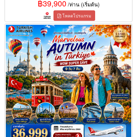
฿39,900
/ท่าน (เริ่มต้น)
โหลดโปรแกรม
ทัวร์ตุรเคีย MARVELOUS AUTUMN IN TURKIYE 9 วัน 7 คืน