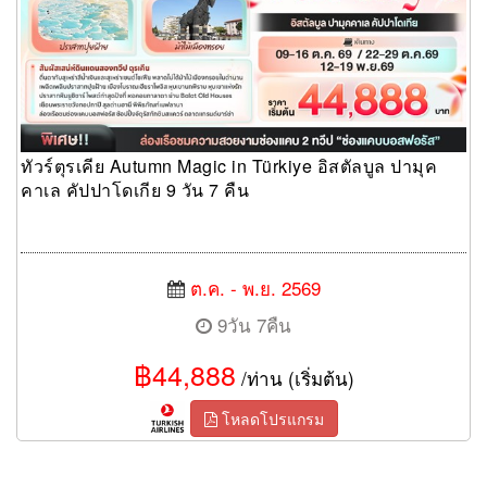
ทัวร์ตุรเคีย Autumn Magic in Türkiye อิสตัลบูล ปามุค
คาเล คัปปาโดเกีย 9 วัน 7 คืน
ต.ค. - พ.ย. 2569
9วัน 7คืน
฿44,888
/ท่าน (เริ่มต้น)
โหลดโปรแกรม