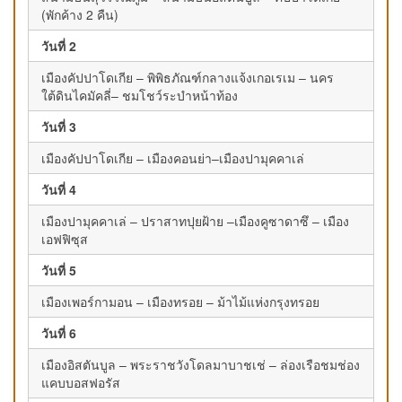
(พักค้าง 2 คืน)
วันที่ 2
เมืองคัปปาโดเกีย – พิพิธภัณฑ์กลางแจ้งเกอเรเม – นคร
ใต้ดินไคมัคลี่– ชมโชว์ระบำหน้าท้อง
วันที่ 3
เมืองคัปปาโดเกีย – เมืองคอนย่า–เมืองปามุคคาเล่
วันที่ 4
เมืองปามุคคาเล่ – ปราสาทปุยฝ้าย –เมืองคูซาดาซึ – เมือง
เอฟฟิซุส
วันที่ 5
เมืองเพอร์กามอน – เมืองทรอย – ม้าไม้แห่งกรุงทรอย
วันที่ 6
เมืองอิสตันบูล – พระราชวังโดลมาบาชเช่ – ล่องเรือชมช่อง
แคบบอสฟอรัส