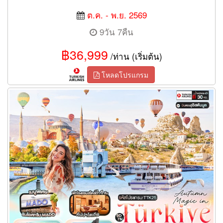
ต.ค. - พ.ย. 2569
9วัน 7คืน
฿36,999
/ท่าน (เริ่มต้น)
โหลดโปรแกรม
ทัวร์ตุรเคีย Autumn Magic in Türkiye อิสตัลบูล ปามุคคาเล คัปปาโด
เกีย 9 วัน 7 คืน