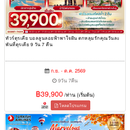
ทัวร์ตุรเคีย บอลลูนลอยฟ้าพาใจฝัน ตกหลุมรักคุณวันละ
พันที่ตุรเคีย 9 วัน 7 คืน
ก.ย. - ต.ค. 2569
9วัน 7คืน
฿39,900
/ท่าน (เริ่มต้น)
โหลดโปรแกรม
ทัวร์ตุรเคีย MARVELOUS AUTUMN IN TURKIYE 9 วัน 7 คืน