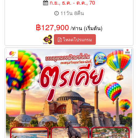
ก.ย., ธ.ค. - ต.ค., 70
11วัน 8คืน
฿127,900
/ท่าน (เริ่มต้น)
โหลดโปรแกรม
ทัวร์ตุรเคีย บอลลูนลอยฟ้าพาใจฝัน ตกหลุมรักคุณวันละพันที่ตุรเคีย 9
วัน 7 คืน