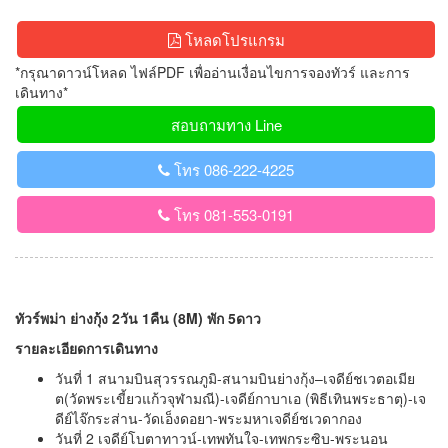
โหลดโปรแกรม
*กรุณาดาวน์โหลด ไฟล์PDF เพื่ออ่านเงื่อนไขการจองทัวร์ และการ
เดินทาง*
สอบถามทาง Line
โทร 086-222-4225
โทร 081-553-0191
ทัวร์พม่า ย่างกุ้ง 2วัน 1คืน (8M) พัก 5ดาว
รายละเอียดการเดินทาง
วันที่ 1 สนามบินสุวรรณภูมิ-สนามบินย่างกุ้ง–เจดีย์ชเวตอเมีย
ต(วัดพระเขี้ยวแก้วจุฬามณี)-เจดีย์กาบาเอ (พิธีเทินพระธาตุ)-เจ
ดีย์ไจ๊กระส่าน-วัดเอ็งดอยา-พระมหาเจดีย์ชเวดากอง
วันที่ 2 เจดีย์โบตาทาวน์-เทพทันใจ-เทพกระซิบ-พระนอน