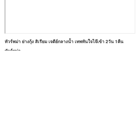
ทัวร์พม่า ย่างกุ้ง สิเรียม เจดีย์กลางน้ำ เทพทันใจไจ๊เข้า 2วัน 1คืน
ทัวร์พม่า
ทัวร์พม่า 2 วัน 1 คืน
ทัวร์พม่า 5 ดาว
จำนวนคนเข้าดู 337 ครั้ง
1 กุมภาพันธ์ 2026
*** โปรแกรมทัวร์ใกล้เคียง ***