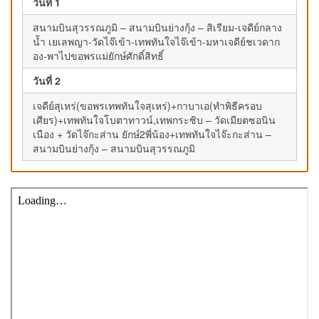
วันที่ 1
สนามบินสุวรรณภูมิ – สนามบินย่างกุ้ง – สิเรียม-เจดีย์กลาง
น้ำ เยเลพญา-วัดไจ๊เข้า-เทพทันใจไจ๊เข้า-มหาเจดีย์ชเวดาก
อง-พาไปขอพรแม่ยักษ์ศักดิ์สิทธิ์
วันที่ 2
เจดีย์สุเหร่(ขอพรเทพทันใจสุเหร่)+กาบาเอ(ทำพิธีครอบ
เศียร)+เทพทันใจโบตาทาวน์,เทพกระซิบ – วัดเมียตซอนิน
เนือง + วัดไจ๊กะส่าน ยักษ์2พี่น้อง+เทพทันใจไจ๊ะกะส่าน –
สนามบินย่างกุ้ง – สนามบินสุวรรณภูมิ