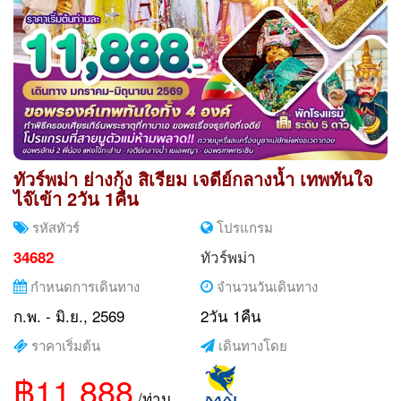
ทัวร์พม่า ย่างกุ้ง สิเรียม เจดีย์กลางน้ำ เทพทันใจ
ไจ๊เข้า 2วัน 1คืน
รหัสทัวร์
โปรแกรม
ทัวร์พม่า
34682
กำหนดการเดินทาง
จำนวนวันเดินทาง
ก.พ. - มิ.ย., 2569
2วัน 1คืน
ราคาเริ่มต้น
เดินทางโดย
฿11,888
/ท่าน