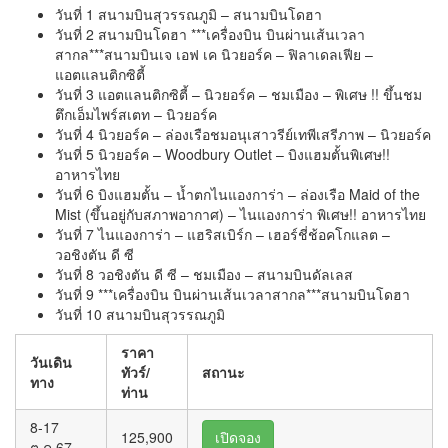
วันที่ 1 สนามบินสุวรรณภูมิ – สนามบินโดฮา
วันที่ 2 สนามบินโดฮา ***เครื่องบิน บินผ่านเส้นเวลา
สากล***สนามบินเจ เอฟ เค นิวยอร์ค – ฟิลาเดลเฟีย –
แอตแลนติกซิตี้
วันที่ 3 แอตแลนติกซิตี้ – นิวยอร์ค – ชมเมือง – พิเศษ !! ขึ้นชม
ตึกเอ็มไพร์สเตท – นิวยอร์ค
วันที่ 4 นิวยอร์ค – ล่องเรือชมอนุเสาวรีย์เทพีเสรีภาพ – นิวยอร์ค
วันที่ 5 นิวยอร์ค – Woodbury Outlet – บิงแฮมตั้นพิเศษ!!
อาหารไทย
วันที่ 6 บิงแฮมตั้น – น้ำตกไนแองการ่า – ล่องเรือ Maid of the
Mist (ขึ้นอยู่กับสภาพอากาศ) – ไนแองการ่า พิเศษ!! อาหารไทย
วันที่ 7 ไนแองการ่า – แฮริสเบิร์ก – เฮอร์ชี่ช้อคโกแลต –
วอชิงตัน ดี ซี
วันที่ 8 วอชิงตัน ดี ซี – ชมเมือง – สนามบินดัลเลส
วันที่ 9 ***เครื่องบิน บินผ่านเส้นเวลาสากล***สนามบินโดฮา
วันที่ 10 สนามบินสุวรรณภูมิ
ราคา
วันเดิน
ทัวร์/
สถานะ
ทาง
ท่าน
8-17
125,900
เปิดจอง
ต.ค.67