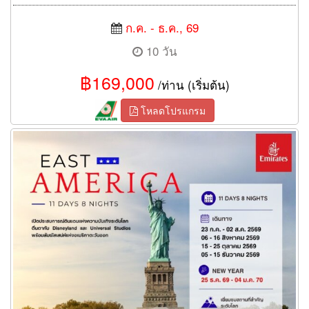
ก.ค. - ธ.ค., 69
10 วัน
฿169,000
/ท่าน (เริ่มต้น)
โหลดโปรแกรม
ทัวร์อเมริกา East USA ORLANDO 11 Days