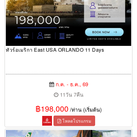
ทัวร์อเมริกา East USA ORLANDO 11 Days
ก.ค. - ธ.ค., 69
11วัน 7คืน
฿198,000
/ท่าน (เริ่มต้น)
โหลดโปรแกรม
ทัวร์อเมริกา แคนาดา East USA Canada 10 Days