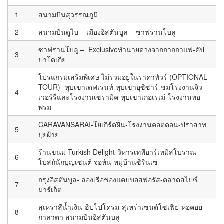
1
สนามบินสุวรรณภูมิ
2
สนามบินดูไบ – เมืองอิสตันบูล – ซาฟรานโบลู
ซาฟรานโบลู – Exclusiveทำนายดวงจากกากกาแฟ-คัป
3
ปาโดเกีย
โปรแกรมเสริมพิเศษ ไม่รวมอยู่ในราคาทัวร์ (OPTIONAL
TOUR)- หุบเขาเดฟเรนท์-หุบเขาอุซิซาร์-ชมโรงงานจิว
4
เวอร์รี่และโรงงานเซรามิค-หุบเขาเกอเรเม่-โรงงานทอ
พรม
CARAVANSARAI-โยเกิร์ตฝิ่น-โรงงานคอตตอน-ปราสาท
5
ปุยฝ้าย
ร้านขนม Turkish Delight-วิหารเทพีอาร์เทมิสโบราณ-
6
โบสถ์นักบุญเซนต์ จอห์น-หมู่บ้านซิรินเซ
กรุงอิสตันบูล- ล่องเรือช่องแคบบอสฟอรัส-ตลาดสไปซ์
7
มาร์เก็ต
สุเหร่าสีน้ำเงิน-ฮิปโปโดรม-สุเหร่าเซนต์โซเฟีย-หอคอย
8
กาลาตา สนามบินอิสตันบลู