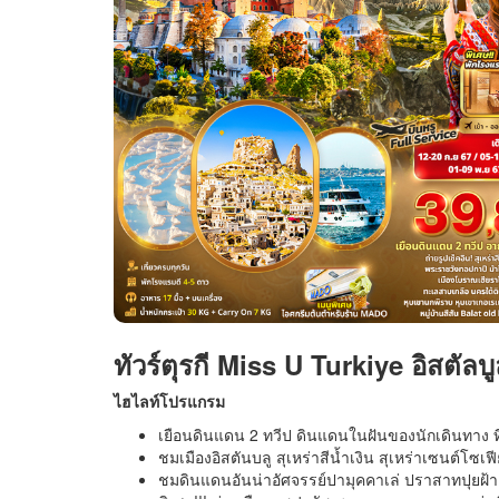
ทัวร์ตุรกี Miss U Turkiye อิสตัลบ
ไฮไลท์โปรแกรม
เยือนดินแดน 2 ทวีป ดินแดนในฝันของนักเดินทาง 
ชมเมืองอิสตันบลู สุเหร่าสีน้ำเงิน สุเหร่าเซนต์โซ
ชมดินแดนอันน่าอัศจรรย์ปามุคคาเล่ ปราสาทปุยฝ้