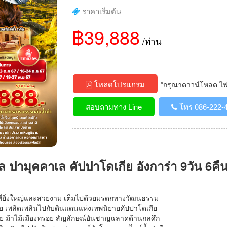
ราคาเริ่มต้น
฿39,888
/ท่าน
โหลดโปรแกรม
*กรุณาดาวน์โหลด ไฟล์
สอบถามทาง Line
โทร 086-222-
ูล ปามุคคาเล คัปปาโดเกีย อังการ่า 9วัน 6คื
ที่ยิ่งใหญ่และสวยงาม เต็มไปด้วยมรดกทางวัฒนธรรม
เฟีย เพลิดเพลินไปกับดินแดนแห่งเทพนิยายคัปปาโดเกีย
าย ม้าไม้เมืองทรอย สัญลักษณ์อันชาญฉลาดด้านกลศึก