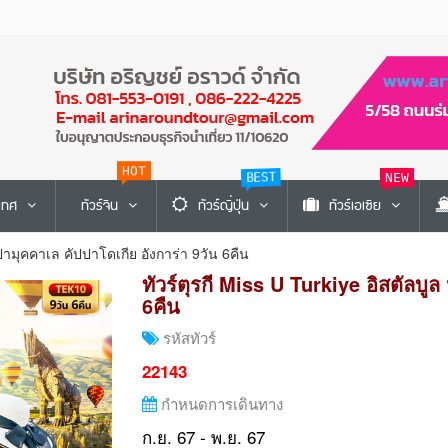
HOT
NEW
BEST
ะเทศ
ทัวร์จีน
ทัวร์ญี่ปุ่น
ทัวร์เอเซีย
 ปามุคคาเล คัปปาโดเกีย อังการ่า 9วัน 6คืน
ทัวร์ตุรกี Miss U Turkiye อิสตัลบู
6คืน
รหัสทัวร์
22143
กำหนดการเดินทาง
ก.ย. 67 - พ.ย. 67