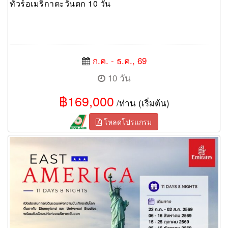
ทัวร์อเมริกาตะวันตก 10 วัน
ก.ค. - ธ.ค., 69
10 วัน
฿169,000
/ท่าน (เริ่มต้น)
โหลดโปรแกรม
ทัวร์อเมริกา East USA ORLANDO 11 Days