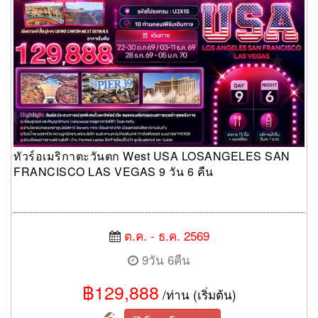
ทัวร์อเมริกาตะวันตก West USA LOSANGELES SAN
FRANCISCO LAS VEGAS 9 วัน 6 คืน
ต.ค. - ธ.ค. 2569
9วัน 6คืน
฿129,888
/ท่าน (เริ่มต้น)