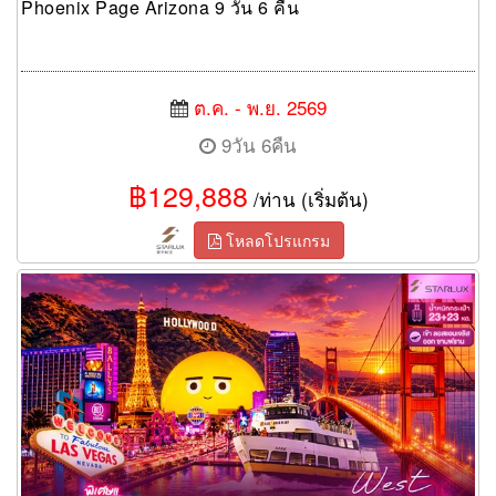
Phoenix Page Arizona 9 วัน 6 คืน
ต.ค. - พ.ย. 2569
9วัน 6คืน
฿129,888
/ท่าน (เริ่มต้น)
โหลดโปรแกรม
ทัวร์อเมริกาตะวันตก West USA LOSANGELES SAN FRANCISCO
LAS VEGAS 9 วัน 6 คืน