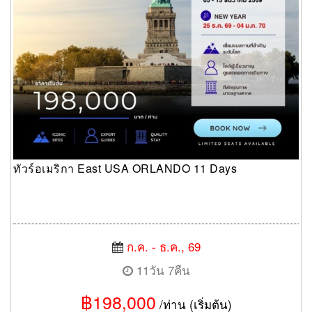
ทัวร์อเมริกา East USA ORLANDO 11 Days
ก.ค. - ธ.ค., 69
11วัน 7คืน
฿198,000
/ท่าน (เริ่มต้น)