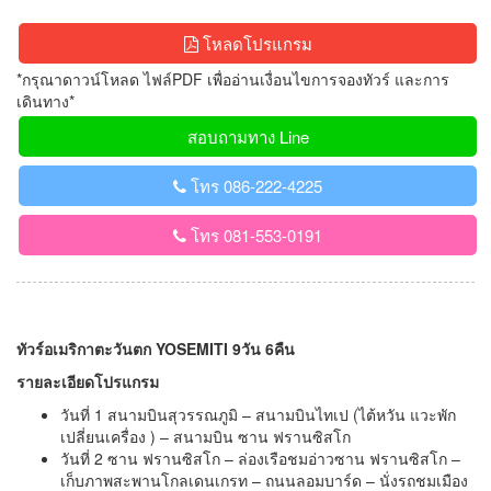
โหลดโปรแกรม
*กรุณาดาวน์โหลด ไฟล์PDF เพื่ออ่านเงื่อนไขการจองทัวร์ และการ
เดินทาง*
สอบถามทาง Line
โทร 086-222-4225
โทร 081-553-0191
ทัวร์อเมริกาตะวันตก YOSEMITI 9วัน 6คืน
รายละเอียดโปรแกรม
วันที่ 1 สนามบินสุวรรณภูมิ – สนามบินไทเป (ไต้หวัน แวะพัก
เปลี่ยนเครื่อง ) – สนามบิน ซาน ฟรานซิสโก
วันที่ 2 ซาน ฟรานซิสโก – ล่องเรือชมอ่าวซาน ฟรานซิสโก –
เก็บภาพสะพานโกลเดนเกรท – ถนนลอมบาร์ด – นั่งรถชมเมือง