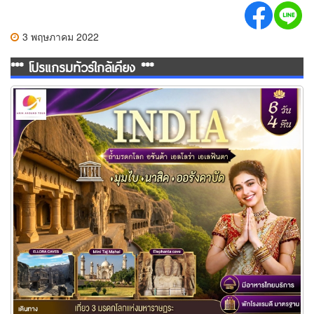
3 พฤษภาคม 2022
*** โปรแกรมทัวร์ใกล้เคียง ***
ทัวร์อินเดีย INDIA ตามรอยถ้ำมรดกโลก 6วัน 4คืน