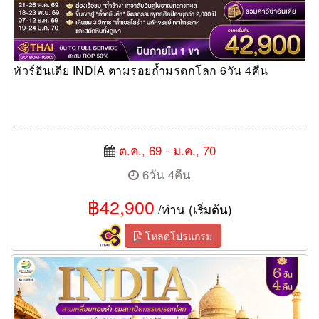
ทัวร์อินเดีย INDIA ตามรอยถ้ำมรดกโลก 6วัน 4คืน
ต.ค., 69 - ม.ค., 70
6วัน 4คืน
฿42,900
/ท่าน (เริ่มต้น)
โหลดโปรแกรม
ทัวร์อินเดีย INDIA สามเหลี่ยมทองคำ ชมสถาปัตกรรมมรดกโลก 6วัน
4คืน