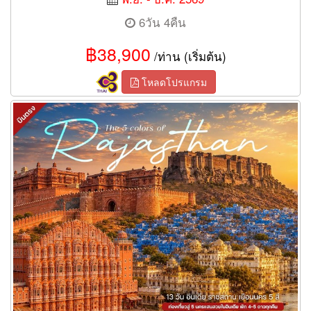
6วัน 4คืน
฿38,900
/ท่าน (เริ่มต้น)
โหลดโปรแกรม
13 วัน อินเดีย ราชสถาน เยือนนคร 5 สี