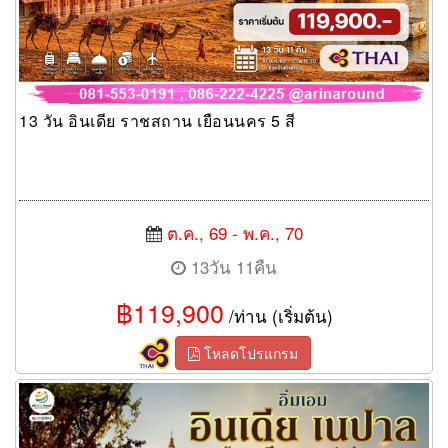
13 วัน อินเดีย ราชสถาน เยือนนคร 5 สี
ต.ค., 69 - พ.ค., 70
13วัน 11คืน
฿119,900
/ท่าน (เริ่มต้น)
โหลดโปรแกรม
ทัวร์อินเดีย อิ่มเอม เนปาล สี่สังเวชนียสถาน 9วัน 7คืน