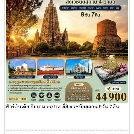
ทัวร์อินเดีย อิ่มเอม เนปาล สี่สังเวชนียสถาน 9วัน 7คืน