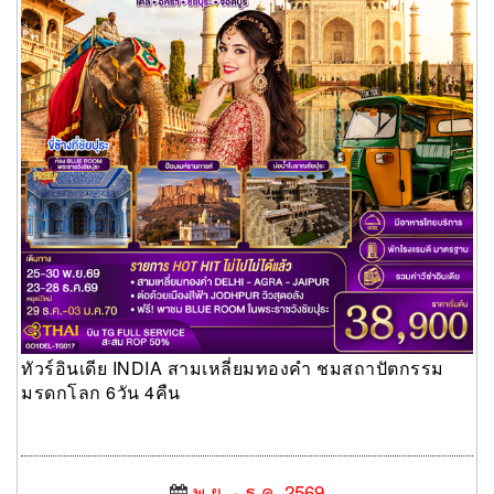
ทัวร์อินเดีย INDIA สามเหลี่ยมทองคำ ชมสถาปัตกรรม
มรดกโลก 6วัน 4คืน
พ.ย. - ธ.ค. 2569