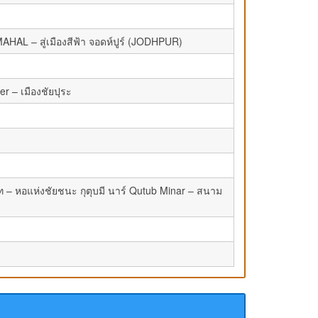
L – สู่เมืองสีฟ้า จอดห์ปูร์ (JODHPUR)
r – เมืองชัยปุระ
หอแห่งชัยชนะ กุตุบมี นาร์ Qutub Minar – สนาม