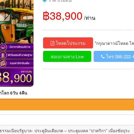
฿38,900
/ท่าน
โหลดโปรแกรม
*กรุณาดาวน์โหลด ไฟล์
สอบถามทาง Line
โทร 086-222-
กโลก 6วัน 4คืน
รมเนียบรัฐบาล- ประตูอินเดียเกต – ประตูมงคล “ปาตริกา” เมืองชัยปุระ