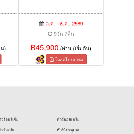
ต.ค. - ธ.ค., 2569
9วัน 7คืน
฿45,900
้น)
/ท่าน (เริ่มต้น)
โหลดโปรแกรม
ัวร์จอร์เจีย
ทัวร์ออสเตรีย
ัวร์สเปน
ทัวร์โปรตุเกส