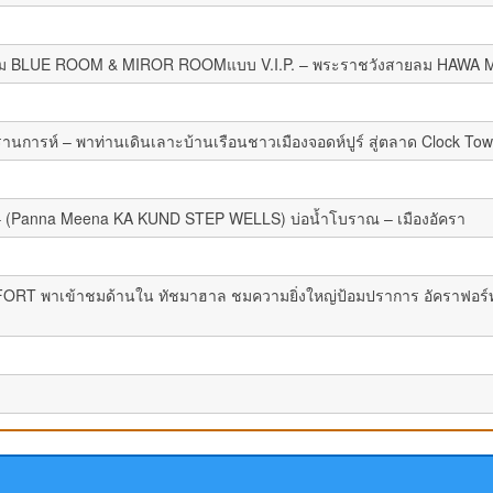
ษชม BLUE ROOM & MIROR ROOMแบบ V.I.P. – พระราชวังสายลม HAWA MAHA
นการห์ – พาท่านเดินเลาะบ้านเรือนชาวเมืองจอดห์ปูร์ สู่ตลาด Clock Towe
 – (Panna Meena KA KUND STEP WELLS) บ่อน้ำโบราณ – เมืองอัครา
 พาเข้าชมด้านใน ทัชมาฮาล ชมความยิ่งใหญ่ป้อมปราการ อัคราฟอร์ท – 