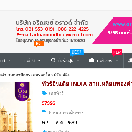
HOT
BEST
NEW
ะเทศ
ทัวร์จีน
ทัวร์ญี่ปุ่น
ทัวร์เอเซีย
มทองคำ ชมสถาปัตกรรมมรดกโลก 6วัน 4คืน
ทัวร์อินเดีย INDIA สามเหลี่ยมทอ
รหัสทัวร์
37326
กำหนดการเดินทาง
พ.ย. - ธ.ค. 2569
ราคาเริ่มต้น