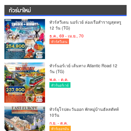
ทัวร์มาใหม่
ทัวร์สวีเดน นอร์เวย์ ล่องเรือสำราญสุดหรู
12 วัน (TG)
ธ.ค., 69 - เม.ย., 70
ทัวร์สวีเดน
ทัวร์นอร์เวย์ เส้นทาง Atlantic Road 12
วัน (TG)
พ.ค. - ต.ค.
ทัวร์นอร์เวย์
ทัวร์ยุโรปตะวันออก พักหมู่บ้านฮัลสตัทท์
10วัน
ก.ย. - ต.ค.
ทัวร์เยอรมัน