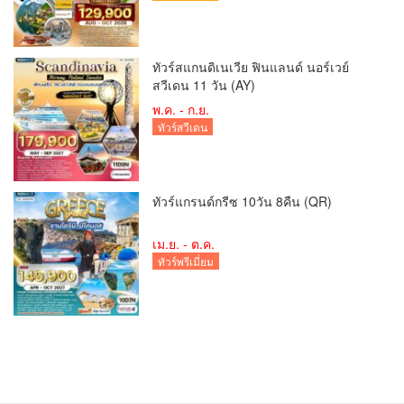
ทัวร์สแกนดิเนเวีย ฟินแลนด์ นอร์เวย์
สวีเดน 11 วัน (AY)
พ.ค. - ก.ย.
ทัวร์สวีเดน
ทัวร์แกรนด์กรีซ 10วัน 8คืน (QR)
เม.ย. - ต.ค.
ทัวร์พรีเมี่ยม