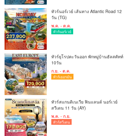
ทัวร์นอร์เวย์ เส้นทาง Atlantic Road 12
วัน (TG)
พ.ค. - ต.ค.
ทัวร์นอร์เวย์
ทัวร์ยุโรปตะวันออก พักหมู่บ้านฮัลสตัทท์
10วัน
ก.ย. - ต.ค.
ทัวร์เยอรมัน
ทัวร์สแกนดิเนเวีย ฟินแลนด์ นอร์เวย์
สวีเดน 11 วัน (AY)
พ.ค. - ก.ย.
ทัวร์สวีเดน