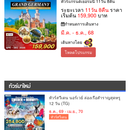
ทัวร์แกรนด์เยอรมนี 11วัน 8คืน
ระยะเวลา
11วัน 8คืน
ราคา
เริ่มต้น
159,900
บาท
กำหนดการเดินทาง
มี.ค. - ธ.ค., 68
เดินทางโดย
โหลดโปรแกรม
ทัวร์มาใหม่
ทัวร์สวีเดน นอร์เวย์ ล่องเรือสำราญสุดหรู
12 วัน (TG)
ธ.ค., 69 - เม.ย., 70
ทัวร์สวีเดน