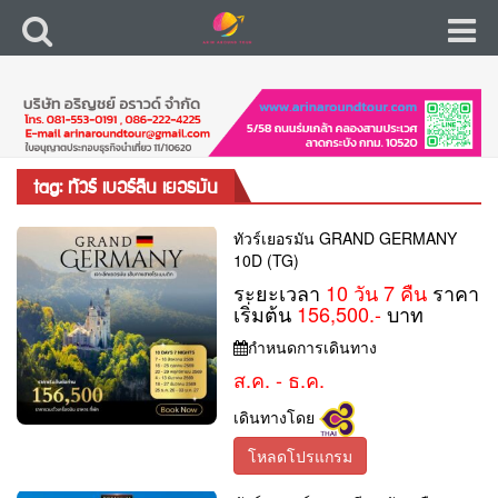
tag: ทัวร์ เบอร์ลิน เยอรมัน
ทัวร์เยอรมัน GRAND GERMANY
10D (TG)
ระยะเวลา
10 วัน 7 คืน
ราคา
เริ่มต้น
156,500.-
บาท
กำหนดการเดินทาง
ส.ค. - ธ.ค.
เดินทางโดย
โหลดโปรแกรม