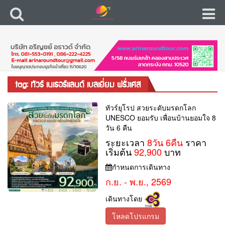
tag: ทัวร์ เนเธอร์แลนด์ เบลเยี่ยม ฝรั่งเศส
ทัวร์ยุโรป สวยระดับมรดกโลก
UNESCO ยอมรับ เพื่อนบ้านยอมใจ 8
วัน 6 คืน
ระยะเวลา
8วัน 6คืน
ราคา
เริ่มต้น
92,900
บาท
กำหนดการเดินทาง
ก.ย. - พ.ย., 2569
เดินทางโดย
โหลดโปรแกรม