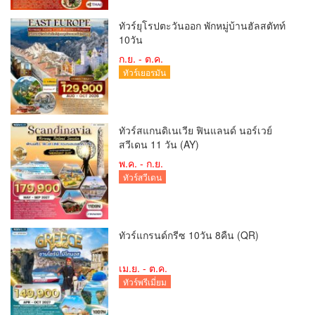
ทัวร์ยุโรปตะวันออก พักหมู่บ้านฮัลสตัทท์
10วัน
ก.ย. - ต.ค.
ทัวร์เยอรมัน
ทัวร์สแกนดิเนเวีย ฟินแลนด์ นอร์เวย์
สวีเดน 11 วัน (AY)
พ.ค. - ก.ย.
ทัวร์สวีเดน
ทัวร์แกรนด์กรีซ 10วัน 8คืน (QR)
เม.ย. - ต.ค.
ทัวร์พรีเมี่ยม