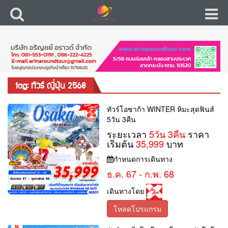
tag: ทัวร์ ญี่ปุ่น 2568
ทัวร์โอซาก้า WINTER หิมะสุดฟินส์
5วัน 3คืน
ระยะเวลา
5วัน 3คืน
ราคา
เริ่มต้น
35,999
บาท
กำหนดการเดินทาง
ธ.ค. 67 - ก.พ. 68
เดินทางโดย
โหลดโปรแกรม