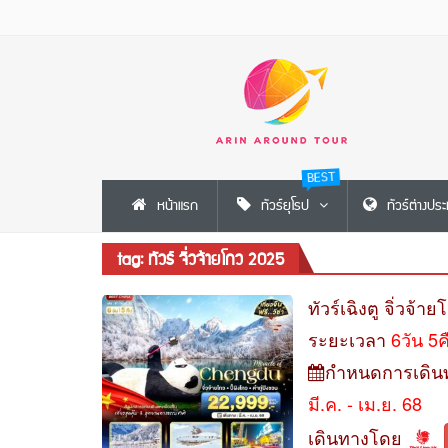
BEST
หน้าแรก
ทัวร์ยุโรป
ทัวร์ต่างปร
tag: ทัวร์ จิ่วจ้ายโกว 2025
ทัวร์เฉิงตู จิ่วจ้า
ระยะเวลา
6วัน 5
กำหนดการเดิน
มี.ค. - เม.ย. 68
เดินทางโดย