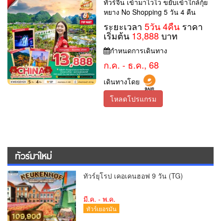
ทัวร์จีน เข้ามาไวไว ขยับเข้าใกล้กุ้ย
หยาง No Shopping 5 วัน 4 คืน
ระยะเวลา
5วัน 4คืน
ราคา
เริ่มต้น
13,888
บาท
กำหนดการเดินทาง
ก.ค. - ธ.ค., 68
เดินทางโดย
โหลดโปรแกรม
ทัวร์มาใหม่
ทัวร์ยุโรป เคอเคนฮอฟ 9 วัน (TG)
มี.ค. - พ.ค.
ทัวร์เยอรมัน