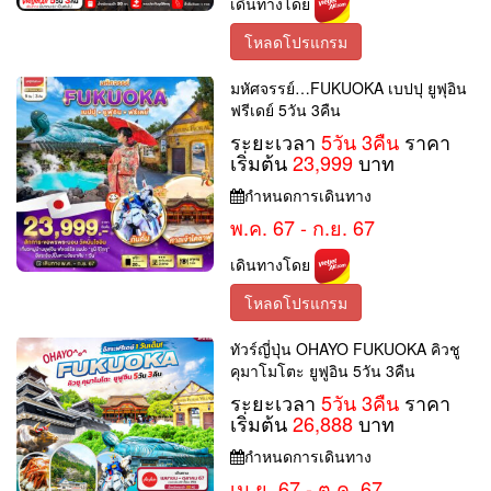
เดินทางโดย
โหลดโปรแกรม
มหัศจรรย์…FUKUOKA เบปปุ ยูฟุอิน
ฟรีเดย์ 5วัน 3คืน
ระยะเวลา
5วัน 3คืน
ราคา
เริ่มต้น
23,999
บาท
กำหนดการเดินทาง
พ.ค. 67 - ก.ย. 67
เดินทางโดย
โหลดโปรแกรม
ทัวร์ญี่ปุ่น OHAYO FUKUOKA คิวชู
คุมาโมโตะ ยูฟูอิน 5วัน 3คืน
ระยะเวลา
5วัน 3คืน
ราคา
เริ่มต้น
26,888
บาท
กำหนดการเดินทาง
เม.ย. 67 - ต.ค. 67