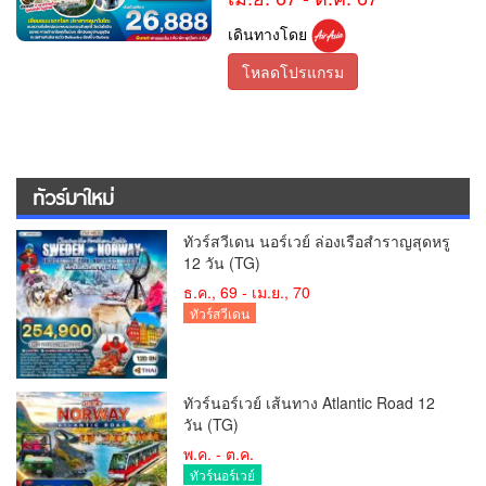
เดินทางโดย
โหลดโปรแกรม
ทัวร์มาใหม่
ทัวร์สวีเดน นอร์เวย์ ล่องเรือสำราญสุดหรู
12 วัน (TG)
ธ.ค., 69 - เม.ย., 70
ทัวร์สวีเดน
ทัวร์นอร์เวย์ เส้นทาง Atlantic Road 12
วัน (TG)
พ.ค. - ต.ค.
ทัวร์นอร์เวย์