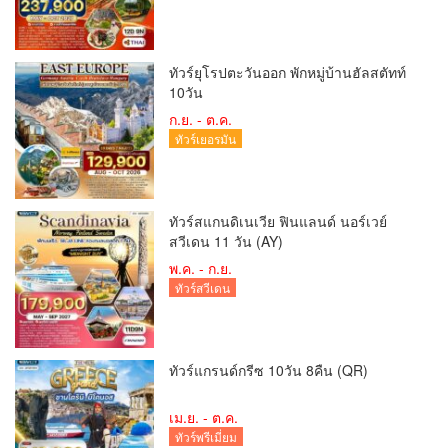
ทัวร์ยุโรปตะวันออก พักหมู่บ้านฮัลสตัทท์
10วัน
ก.ย. - ต.ค.
ทัวร์เยอรมัน
ทัวร์สแกนดิเนเวีย ฟินแลนด์ นอร์เวย์
สวีเดน 11 วัน (AY)
พ.ค. - ก.ย.
ทัวร์สวีเดน
ทัวร์แกรนด์กรีซ 10วัน 8คืน (QR)
เม.ย. - ต.ค.
ทัวร์พรีเมี่ยม