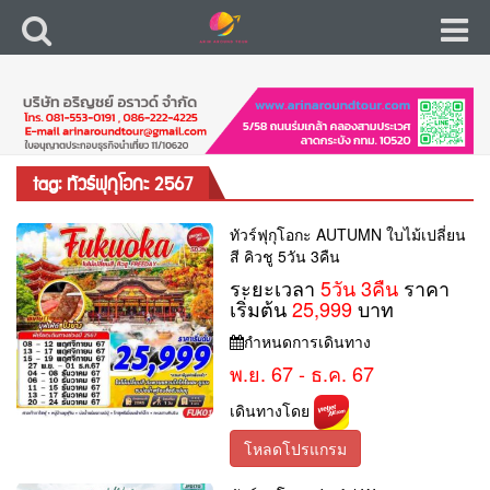
tag: ทัวร์ฟุกุโอกะ 2567
ทัวร์ฟุกุโอกะ AUTUMN ใบไม้เปลี่ยน
สี คิวชู 5วัน 3คืน
ระยะเวลา
5วัน 3คืน
ราคา
เริ่มต้น
25,999
บาท
กำหนดการเดินทาง
พ.ย. 67 - ธ.ค. 67
เดินทางโดย
โหลดโปรแกรม