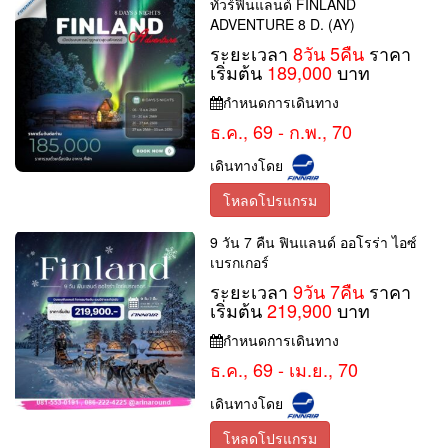
ทัวร์ฟินแลนด์ FINLAND
ADVENTURE 8 D. (AY)
ระยะเวลา
8วัน 5คืน
ราคา
เริ่มต้น
189,000
บาท
กำหนดการเดินทาง
ธ.ค., 69 - ก.พ., 70
เดินทางโดย
โหลดโปรแกรม
9 วัน 7 คืน ฟินแลนด์ ออโรร่า ไอซ์
เบรกเกอร์
ระยะเวลา
9วัน 7คืน
ราคา
เริ่มต้น
219,900
บาท
กำหนดการเดินทาง
ธ.ค., 69 - เม.ย., 70
เดินทางโดย
โหลดโปรแกรม