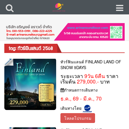
tag: ทัวร์ฟินแลนด์ 2568
ทัวร์ฟินแลนด์ FINLAND LAND OF
SNOW 9DAYS
ระยะเวลา
9วัน 6คืน
ราคา
เริ่มต้น
279,000.-
บาท
กำหนดการเดินทาง
ธ.ค., 69 - มี.ค., 70
เดินทางโดย
โหลดโปรแกรม