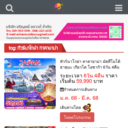
tag: ทัวร์นาโกย่า ทาคายาม่า
ทัวร์นาโกย่า ทาคายาม่า มัตสึโมโต้
ฮาคุบะ เกียวโต โอซาก้า 6วัน 4คืน
ระยะเวลา
6วัน 4คืน
ราคา
เริ่มต้น
59,990
บาท
กำหนดการเดินทาง
ม.ค. 68 - มี.ค. 68
เดินทางโดย
โหลดโปรแกรม