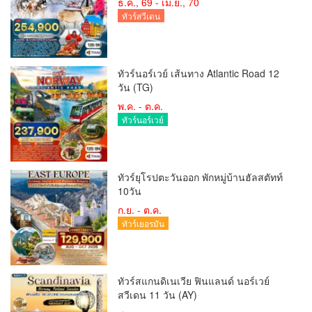
ธ.ค., 69 - เม.ย., 70
ทัวร์สวีเดน
ทัวร์นอร์เวย์ เส้นทาง Atlantic Road 12
วัน (TG)
พ.ค. - ต.ค.
ทัวร์นอร์เวย์
ทัวร์ยุโรปตะวันออก พักหมู่บ้านฮัลสตัทท์
10วัน
ก.ย. - ต.ค.
ทัวร์เยอรมัน
ทัวร์สแกนดิเนเวีย ฟินแลนด์ นอร์เวย์
สวีเดน 11 วัน (AY)