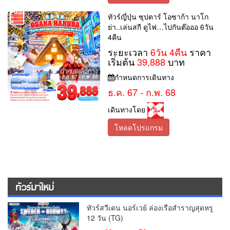
ทัวร์ญี่ปุ่น ซุปตาร์ โอซาก้า นาโก
ย่า..เล่นสกี ดูไฟ…ไปกันต๊อออ 6วัน
4คืน
ระยะเวลา
6วัน 4คืน
ราคา
เริ่มต้น
39,888
บาท
กำหนดการเดินทาง
ธ.ค. 67 - ก.พ. 68
เดินทางโดย
โหลดโปรแกรม
ทัวร์มาใหม่
ทัวร์สวีเดน นอร์เวย์ ล่องเรือสำราญสุดหรู
12 วัน (TG)